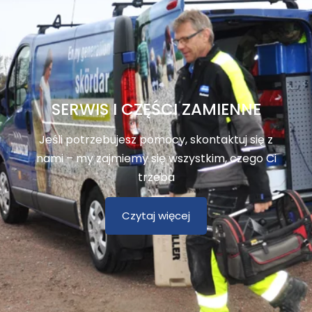
SERWIS I CZĘŚCI ZAMIENNE
Jeśli potrzebujesz pomocy, skontaktuj się z
nami – my zajmiemy się wszystkim, czego Ci
trzeba
Czytaj więcej