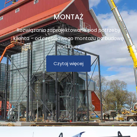
MONTAŻ
Rozwiązania zaprojektowane pod potrzeby
klienta – od częściowego montażu po budowę
pod klucz
Czytaj więcej