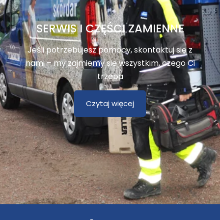
SERWIS I CZĘŚCI ZAMIENNE
Jeśli potrzebujesz pomocy, skontaktuj się z
nami – my zajmiemy się wszystkim, czego Ci
trzeba
Czytaj więcej