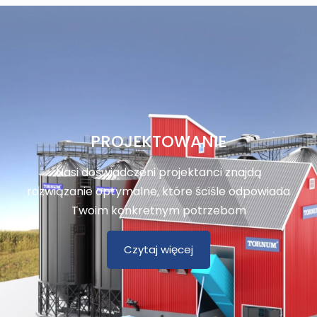
PROJEKTOWANIE
Nasi doświadczeni projektanci znajdą
rozwiązanie optymalne, które ściśle odpowiada
Twoim konkretnym potrzebom
Czytaj więcej