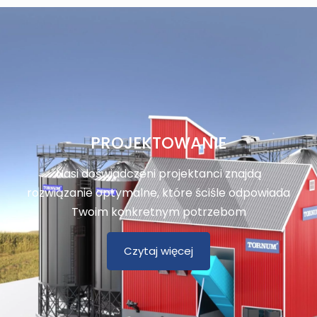
PROJEKTOWANIE
Nasi doświadczeni projektanci znajdą
rozwiązanie optymalne, które ściśle odpowiada
Twoim konkretnym potrzebom
Czytaj więcej