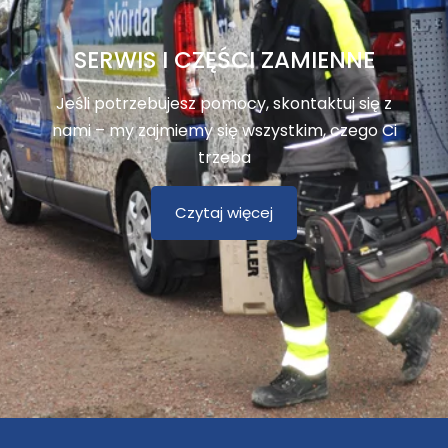
SERWIS I CZĘŚCI ZAMIENNE
Jeśli potrzebujesz pomocy, skontaktuj się z
nami – my zajmiemy się wszystkim, czego Ci
trzeba
Czytaj więcej