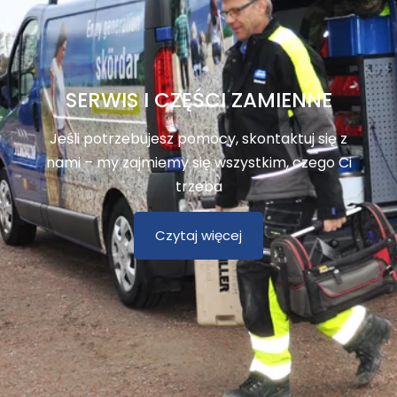
SERWIS I CZĘŚCI ZAMIENNE
Jeśli potrzebujesz pomocy, skontaktuj się z
nami – my zajmiemy się wszystkim, czego Ci
trzeba
Czytaj więcej