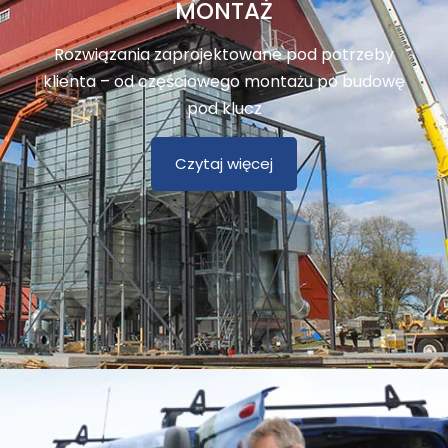
MONTAŻ
Rozwiązania zaprojektowane pod potrzeby
klienta – od częściowego montażu po budowę
pod klucz
Czytaj więcej