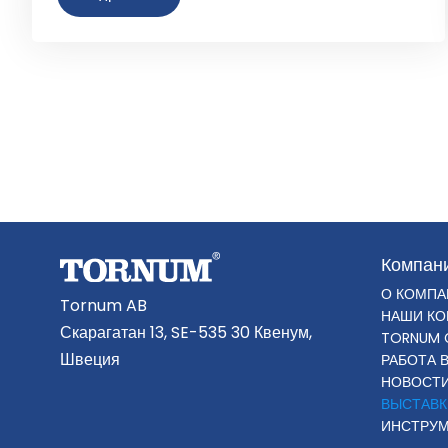
Компан
О КОМПА
Tornum AB
НАШИ К
Скарагатан 13, SE-535 30 Квенум,
TORNUM 
Швеция
РАБОТА 
НОВОСТ
ВЫСТАВК
ИНСТРУМ