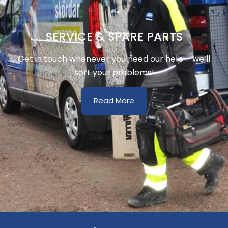
SERVICE & SPARE PARTS
Get in touch whenever you need our help – we’ll
sort your problems!
Read More