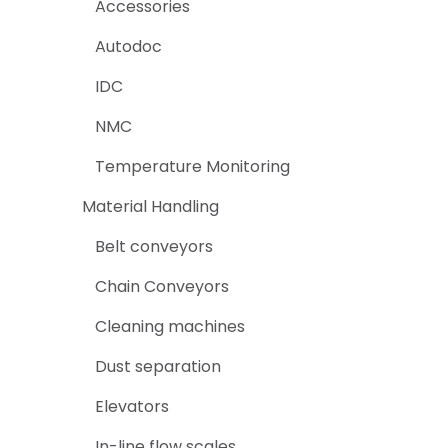
Accessories
Autodoc
IDC
NMC
Temperature Monitoring
Material Handling
Belt conveyors
Chain Conveyors
Cleaning machines
Dust separation
Elevators
In-line flow scales