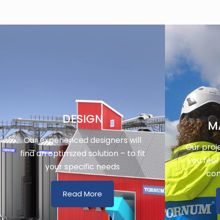
DESIGN
M
Our experienced designers will
Our proj
find an optimized solution – to fit
you feel
your specific needs
con
Read More