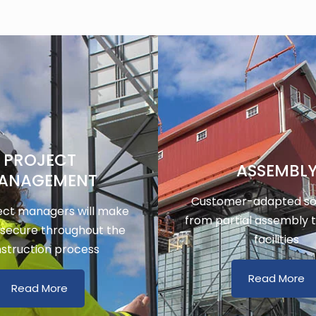
PROJECT
ASSEMBL
ANAGEMENT
Customer-adapted sol
ect managers will make
from partial assembly 
 secure throughout the
facilities
struction process
Read More
Read More