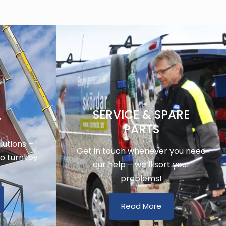
SERVICE & SPARE
Y
PARTS
utions –
Get in touch whenever you need
to turnkey
our help – we’ll sort your
problems!
Read More