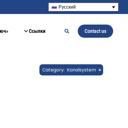
Русский
Contact us
люч»
Ссылки
×
Category
:
Kanalsystem