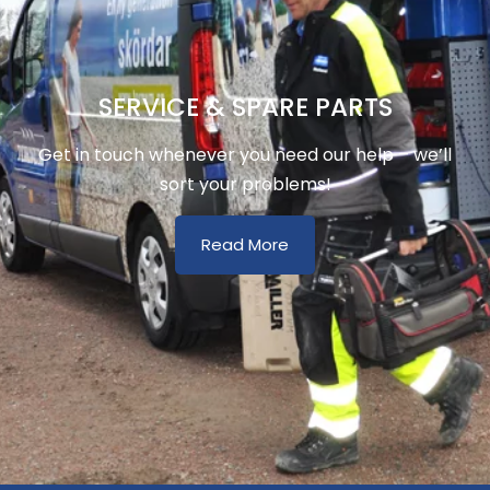
SERVICE & SPARE PARTS
Get in touch whenever you need our help – we’ll
sort your problems!
Read More