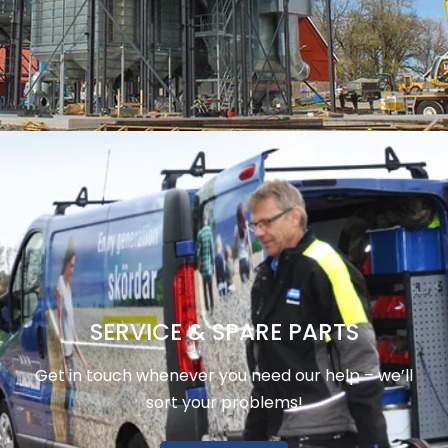
SERVICE & SPARE PARTS
Get in touch whenever you need our help – we’ll
sort your problems!