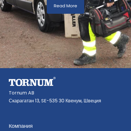
Read More
Tornum AB
Скарагатан 13, SE-535 30 Квенум, Швеция
Компания