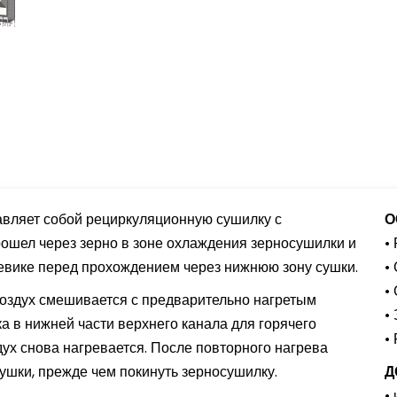
вляет собой рециркуляционную сушилку с
О
прошел через зерно в зоне охлаждения зерносушилки и
•
еевике перед прохождением через нижнюю зону сушки.
•
•
оздух смешивается с предварительно нагретым
•
а в нижней части верхнего канала для горячего
•
дух снова нагревается. После повторного нагрева
сушки, прежде чем покинуть зерносушилку.
Д
•