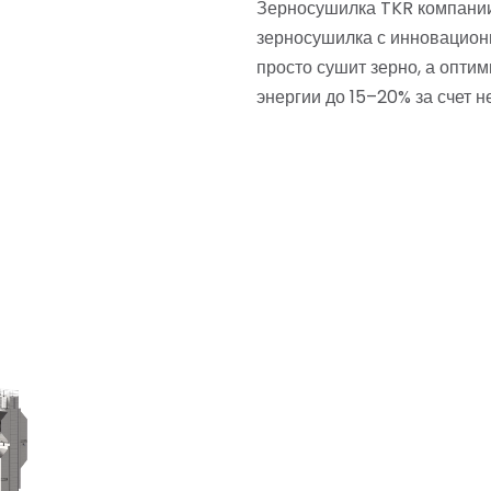
Зерносушилка TKR компани
зерносушилка с инновационн
просто сушит зерно, а опти
энергии до 15–20% за счет н