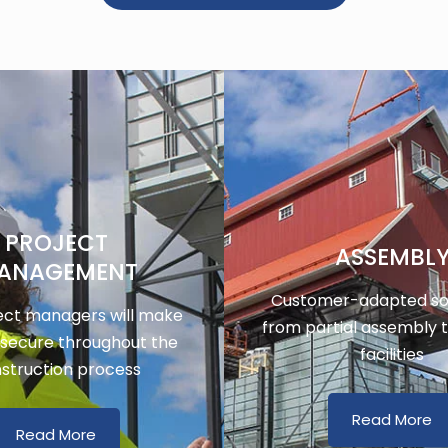
PROJECT
ASSEMBL
ANAGEMENT
Customer-adapted sol
ect managers will make
from partial assembly 
 secure throughout the
facilities
struction process
Read More
Read More