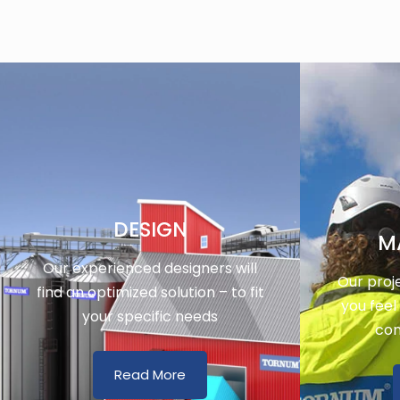
DESIGN
M
Our experienced designers will
Our proj
find an optimized solution – to fit
you feel
your specific needs
con
Read More