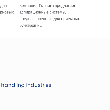
 для
Компания Tornum предлагает
интенсив
ерновых
аспирационные системы,
год, раз
предназначенные для приемных
бункеров и…
 handling industries