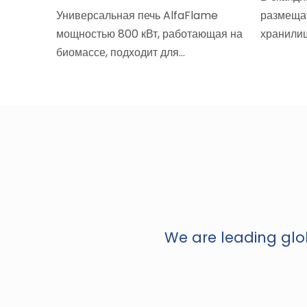
ного
Универсальная печь AlfaFlame
размещат
й работы
мощностью 800 кВт, работающая на
хранили
биомассе, подходит для…
We are leading glob