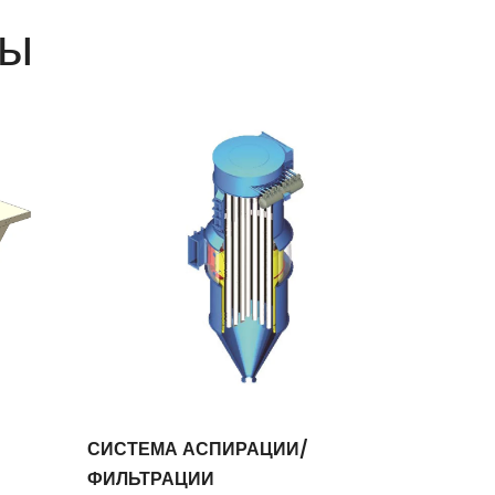
ры
СИСТЕМА АСПИРАЦИИ/
НОРИИ Л
ФИЛЬТРАЦИИ
Линия I 