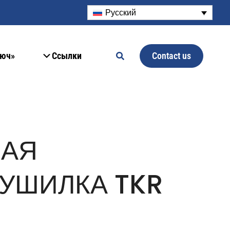
Русский
Contact us
люч»
Ссылки
НАЯ
УШИЛКА TKR