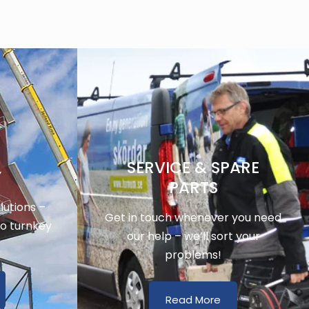
SERVICE & SPARE
Y
PARTS
utions –
Get in touch whenever you need
to turnkey
our help – we’ll sort your
problems!
Read More