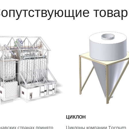
опутствующие това
Я
ЦИКЛОН
навских странах принято
Циклоны компании Tornum