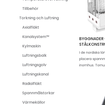
Tillbehör
Torkning och Luftning
Axialfläkt
Kanalsystem™
BYGGNADER
STÅLKONSTR
Kylmaskin
I de nordiska lä
Luftningsbalk
placera spannm
Luftningsgolv
inomhus. Tornum
Luftningskanal
Radialfläkt
Spannmålstorkar
Värmekällor