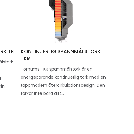
RK TK
KONTINUERLIG SPANNMÅLSTORK
TKR
lstork
Tornums TKR spannmålstork är en
h
energisparande kontinuerlig tork med en
r
toppmodern återcirkulationsdesign. Den
rin
torkar inte bara ditt...