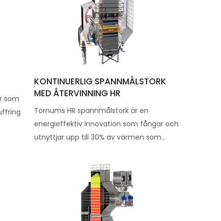
KONTINUERLIG SPANNMÅLSTORK
MED ÅTERVINNING HR
ar som
Tornums HR spannmålstork är en
uffring
energieffektiv innovation som fångar och
utnyttjar upp till 30% av värmen som...