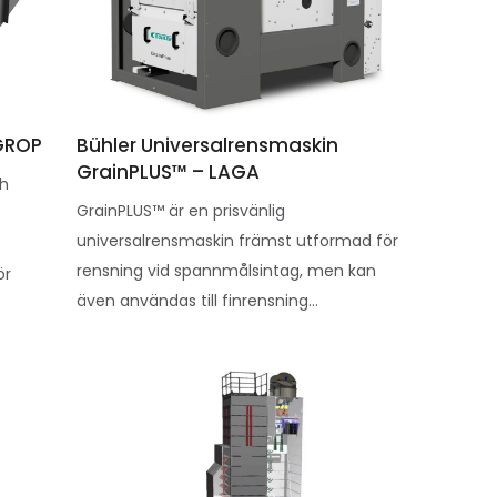
GROP
Bühler Universalrensmaskin
GrainPLUS™ – LAGA
ch
GrainPLUS™ är en prisvänlig
universalrensmaskin främst utformad för
rensning vid spannmålsintag, men kan
ör
även användas till finrensning...