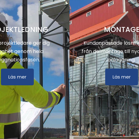
JEKTLEDNING
MONTAG
rojektledare ger dig
Kundanpassade lösning
gghet genom hela
från delmontage till ny
yggnationsfasen.
anläggning.
Läs mer
Läs mer