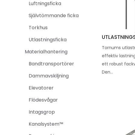
Luftningsficka
Självtömmande ficka
Torkhus
UTLASTNINGS
Utlastningsficka
Tornums utlastn
Materialhantering
effektiv lastni
Bandtransportörer
ett robust fackv
Den...
Dammavskiljning
Elevatorer
Flödesvågar
Intagsgrop
Kanalsystem™