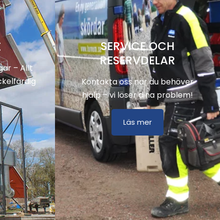
SERVICE OCH
E
RESERVDELAR
ar – Allt
ckelfärdig
Kontakta oss när du behöver
hjälp – vi löser dina problem!
Läs mer