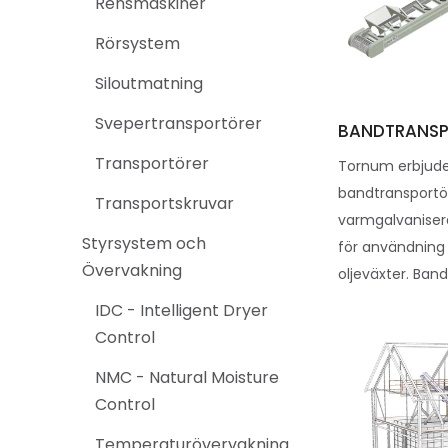
Rensmaskiner
Rörsystem
Siloutmatning
Svepertransportörer
BANDTRANSP
Transportörer
Tornum erbjud
bandtransportör
Transportskruvar
varmgalvanisera
Styrsystem och
för användning
Övervakning
oljeväxter. Band
IDC - Intelligent Dryer
Control
NMC - Natural Moisture
Control
Temperaturövervakning