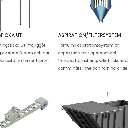
FICKA UT
ASPIRATION/FILTERSYSTEM
ingsficka UT möjliggör
Tornums aspirationssystem är
ng av stora fordon och har
anpassade för tippgropar och
erksstativ i fyrkantsprofil.
transportutrustning, vilket säkerstäl
damm hålls inne och förhindrar des