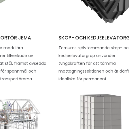
ORTÖR JEMA
SKOP- OCH KEDJEELEVATOR
er modulära
Tornums självtömmande skop- o
er tillverkade av
kedjeelevatorgrop använder
t stål, främst avsedda
tyngdkraften för att tömma
 för spannmål och
mottagningssektionen och är därf
transportörerna...
idealiska för permanent...