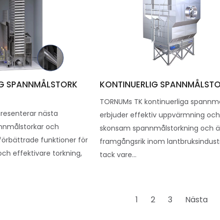
IG SPANNMÅLSTORK
KONTINUERLIG SPANNMÅLSTO
TORNUMs TK kontinuerliga spannmå
resenterar nästa
erbjuder effektiv uppvärmning oc
nnmålstorkar och
skonsam spannmålstorkning och ä
förbättrade funktioner för
framgångsrik inom lantbruksindust
h effektivare torkning,
tack vare...
1
2
3
Nästa