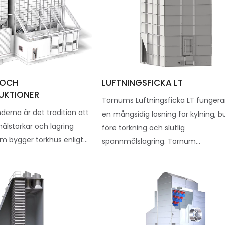
 OCH
LUFTNINGSFICKA LT
UKTIONER
Tornums Luftningsficka LT funger
nderna är det tradition att
en mångsidig lösning för kylning, b
ålstorkar och lagring
före torkning och slutlig
 bygger torkhus enligt...
spannmålslagring. Tornum...