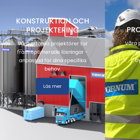
KONSTRUKTION OCH
PRO
PROJEKTERING
Våra p
Våra erfarna projektörer tar
try
fram optimerade lösningar -
b
anpassad för dina specifika
behov.
Läs mer