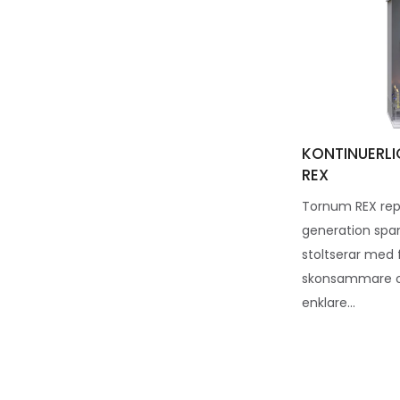
KONTINUERL
REX
Tornum REX rep
generation spa
stoltserar med 
skonsammare oc
enklare...