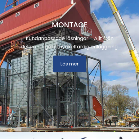
MONTAGE
Kundanpassade lösningar – Allt från
delmontage till nyckelfärdig anläggning.
Läs mer