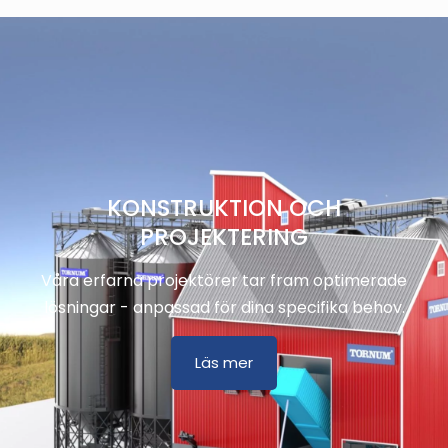
KONSTRUKTION OCH
PROJEKTERING
Våra erfarna projektörer tar fram optimerade
lösningar - anpassad för dina specifika behov.
Läs mer