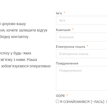
Ім’я
і цінуємо вашу
ння, хочете залишити відгук
Компанія
бхідну контактну
Електронна пошта
спіху у будь-яких
зв’язку з нами. Наша
Повідомлення
и зобов’язуємося оперативно
GDPR
Я ОЗНАЙОМИВСЯ (-ЛАСЬ) 