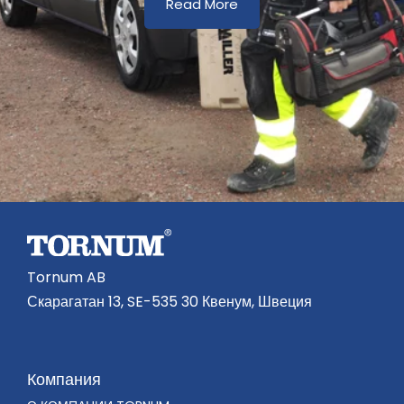
Read More
Tornum AB
Скарагатан 13, SE-535 30 Квенум, Швеция
Компания