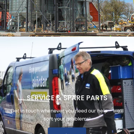
SERVICE & SPARE PARTS
Get in touch whenever you need our help – we’ll
sort your problems!