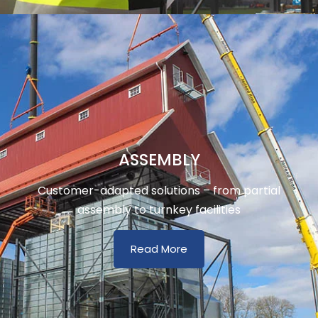
ASSEMBLY
Customer-adapted solutions – from partial
assembly to turnkey facilities
Read More