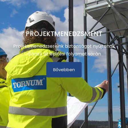
PROJEKTMENEDZSMENT
Projektmenedzsereink biztonságot nyújtanak
Önnek az építési folyamat során
Bővebben