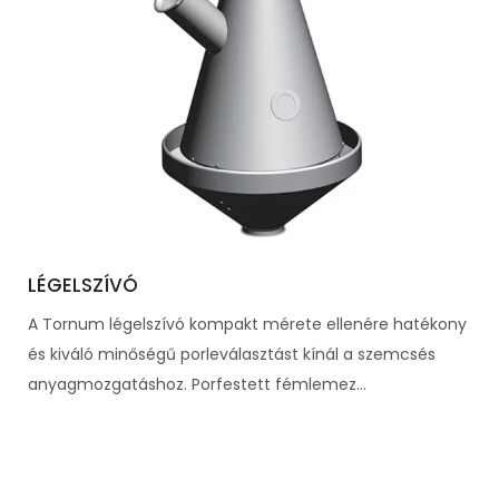
LÉGELSZÍVÓ
A Tornum légelszívó kompakt mérete ellenére hatékony
és kiváló minőségű porleválasztást kínál a szemcsés
anyagmozgatáshoz. Porfestett fémlemez...