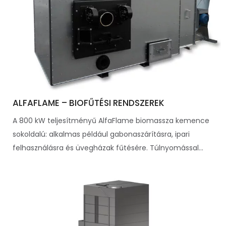
ALFAFLAME – BIOFŰTÉSI RENDSZEREK
A 800 kW teljesítményű AlfaFlame biomassza kemence
sokoldalú: alkalmas például gabonaszárításra, ipari
felhasználásra és üvegházak fűtésére. Túlnyomással...