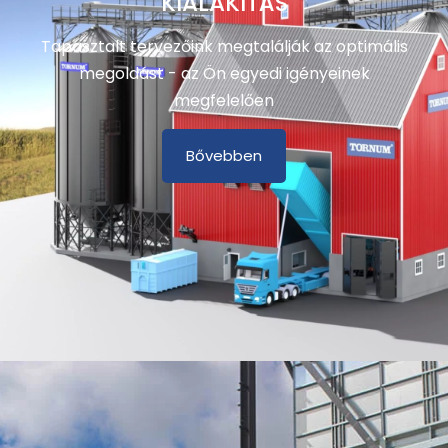
KIALAKÍTÁS
Tapasztalt tervezőink megtalálják az optimális
megoldást - az Ön egyedi igényeinek
megfelelően
Bővebben