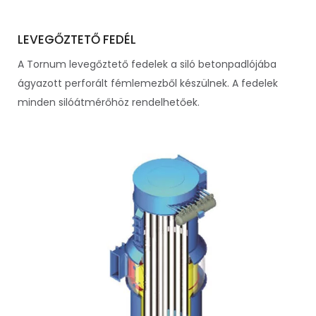
LEVEGŐZTETŐ FEDÉL
A Tornum levegőztető fedelek a siló betonpadlójába
ágyazott perforált fémlemezből készülnek. A fedelek
minden silóátmérőhöz rendelhetőek.