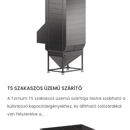
TS SZAKASZOS ÜZEMŰ SZÁRÍTÓ
A Tornum TS szakaszos üzemű szárítója testre szabható a
különböző kapacitásigényekhez, és állítható tolózárakkal
van felszerelve a...