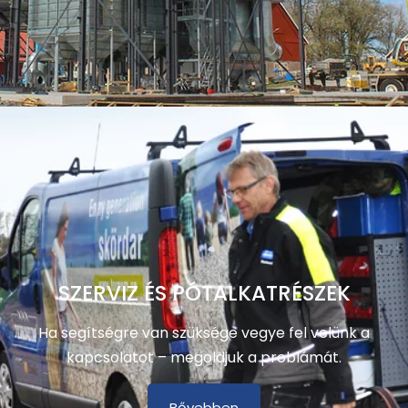
SZERVIZ ÉS PÓTALKATRÉSZEK
Ha segítségre van szüksége vegye fel velünk a
kapcsolatot – megoldjuk a problámát.
Bővebben