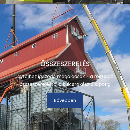
ÖSSZESZERELÉS
Ügyfélhez igazodó megoldások - a részleges
összeszereléstől a kulcsrakész állapotig
Bővebben