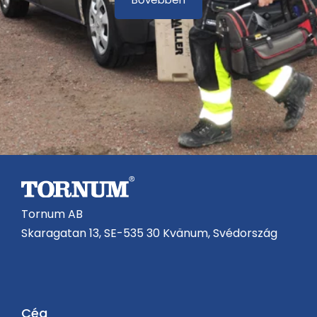
Tornum AB
Skaragatan 13, SE-535 30 Kvänum, Svédország
Cég