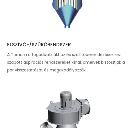
ELSZÍVÓ-/SZŰRŐRENDSZER
A Tornum a fogadóaknákhoz és szállítóberendezésekhez
szabott aspirációs rendszereket kínál, amelyek biztosítják a
por visszatartását és megakadályozzák...