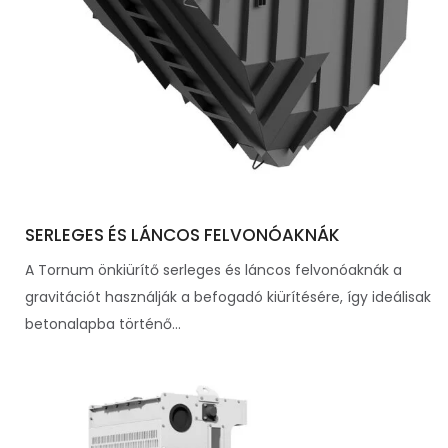
SERLEGES ÉS LÁNCOS FELVONÓAKNÁK
A Tornum önkiürítő serleges és láncos felvonóaknák a
gravitációt használják a befogadó kiürítésére, így ideálisak
betonalapba történő...