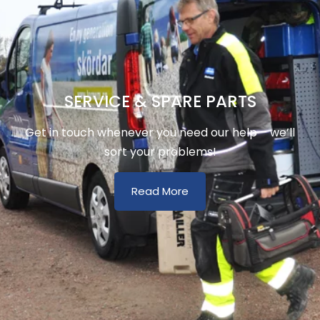
SERVICE & SPARE PARTS
Get in touch whenever you need our help – we’ll
sort your problems!
Read More