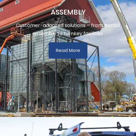
ASSEMBLY
Customer-adapted solutions – from partial
assembly to turnkey facilities
Read More