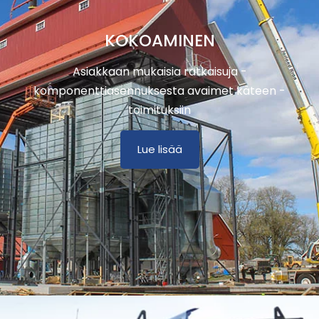
KOKOAMINEN
Asiakkaan mukaisia ratkaisuja -
komponenttiasennuksesta avaimet käteen -
toimituksiin
Lue lisää