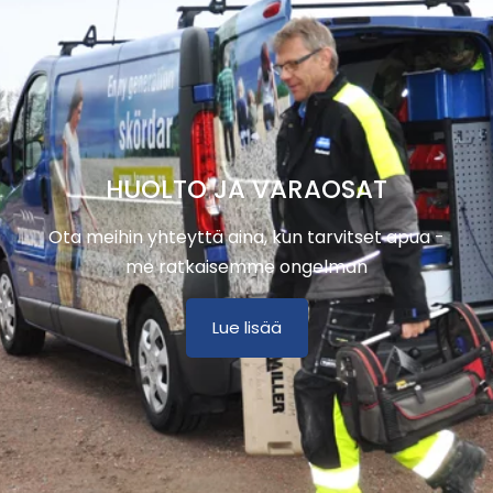
HUOLTO JA VARAOSAT
Ota meihin yhteyttä aina, kun tarvitset apua -
me ratkaisemme ongelman
Lue lisää