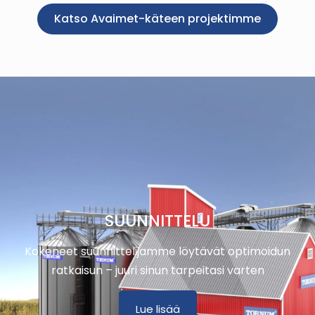
Katso Avaimet-käteen projektimme
SUUNNITTELU
Kokeneet suunnittelijamme löytävät optimoidun
ratkaisun – juuri sinun tarpeitasi varten
Lue lisää