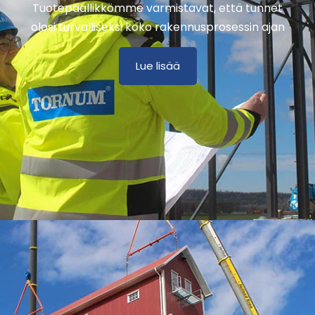
Tuotepäällikkömme varmistavat, että tunnet
olosi turvalliseksi koko rakennusprosessin ajan
Lue lisää