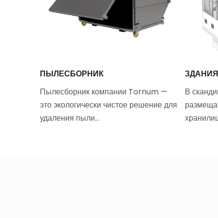
 МАШИНА
ПЫЛЕСБОРНИК
ЗДАНИ
GA
Пылесборник компании Tornum —
В сканди
ьная
это экологически чистое решение для
размещат
ая
удаления пыли…
хранили
 первую