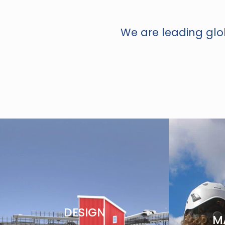
We are leading glob
DESIGN
M