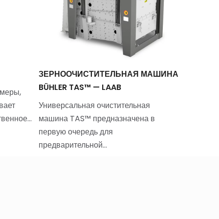
ЗЕРНООЧИСТИТЕЛЬНАЯ МАШИНА
ЦЕНТРО
BÜHLER TAS™ — LAAB
змеры,
Центроб
вает
Универсальная очистительная
разработ
твенное…
машина TAS™ предназначена в
охлажден
первую очередь для
предварительной…