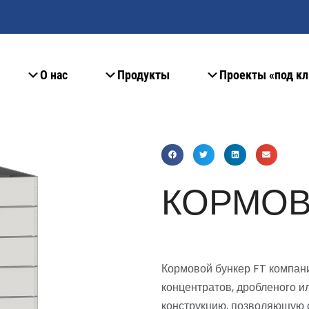
О нас
Продукты
Проекты «под к
КОРМОВ
Кормовой бункер FT компан
концентратов, дробленого и
конструкцию, позволяющую 