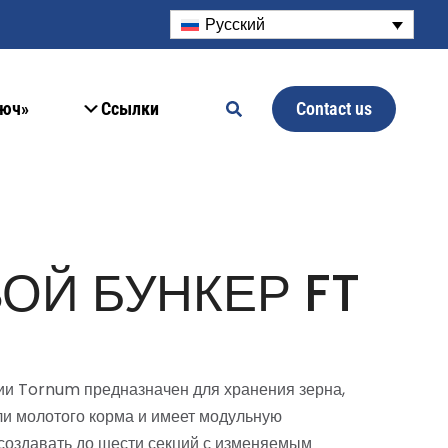
Русский
Contact us
люч»
Ссылки
ОЙ БУНКЕР FT
ии Tornum предназначен для хранения зерна,
ли молотого корма и имеет модульную
создавать до шести секций с изменяемым