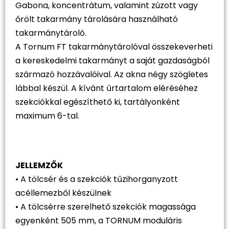
Gabona, koncentrátum, valamint zúzott vagy
őrölt takarmány tárolására használható
takarmánytároló.
A Tornum FT takarmánytárolóval összekeverheti
a kereskedelmi takarmányt a saját gazdaságból
származó hozzávalóival. Az akna négy szögletes
lábbal készül. A kívánt űrtartalom eléréséhez
szekciókkal egészíthető ki, tartályonként
maximum 6-tal.
JELLEMZŐK
• A tölcsér és a szekciók tűzihorganyzott
acéllemezből készülnek
• A tölcsérre szerelhető szekciók magassága
egyenként 505 mm, a TORNUM moduláris