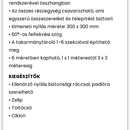
rendszerével összhangban
• Az összes részegység csavarozható, ami
egyszerű összeszerelést és telepítést biztosít
• Kimeneti nyílás mérete: 300 x 300 mm
• 60°-os felfekvési szög
• A takarmánytároló 1–6 szekcióval építhető
meg
• 6 méretben kapható, 1 x 1 méterestől 3 x 3
méteresig
KIEGÉSZÍTŐK
• Ellenőrző nyílás biztonsági ráccsal, padlóra
szerelhető
• Zsilip
• Töltőcső
• Ciklon