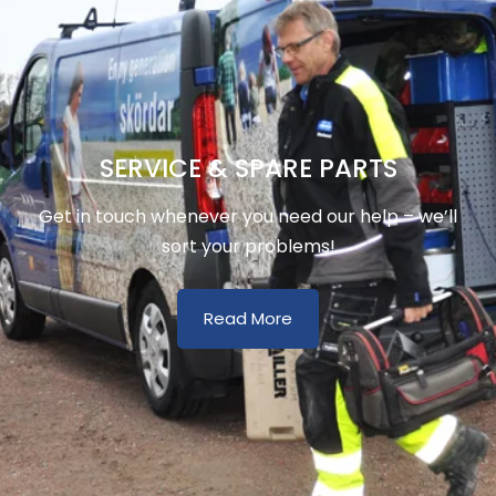
SERVICE & SPARE PARTS
Get in touch whenever you need our help – we’ll
sort your problems!
Read More