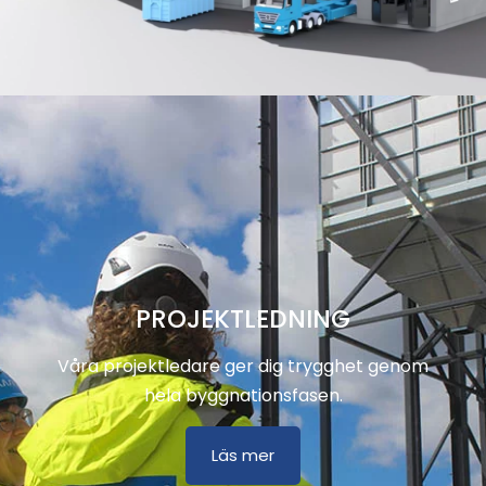
PROJEKTLEDNING
Våra projektledare ger dig trygghet genom
hela byggnationsfasen.
Läs mer