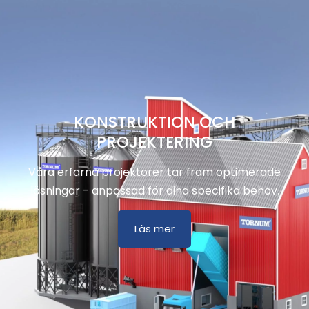
KONSTRUKTION OCH
PROJEKTERING
Våra erfarna projektörer tar fram optimerade
lösningar - anpassad för dina specifika behov.
Läs mer