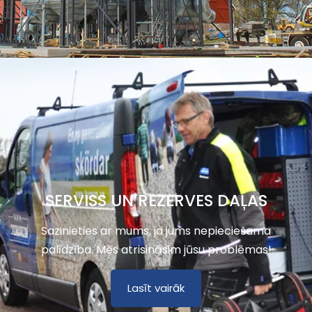
SERVISS UN REZERVES DAĻAS
Sazinieties ar mums, ja jums nepieciešama
palīdzība. Mēs atrisināsim jūsu problēmas!
Lasīt vairāk