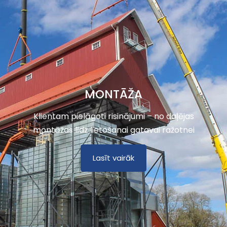
MONTĀŽA
Klientam pielāgoti risinājumi – no daļējas
montāžas līdz lietošanai gatavai ražotnei
Lasīt vairāk