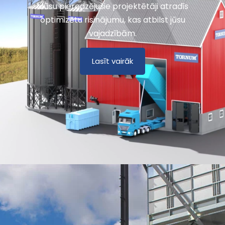
Mūsu pieredzējušie projektētāji atradīs
optimizētu risinājumu, kas atbilst jūsu
vajadzībām.
Lasīt vairāk