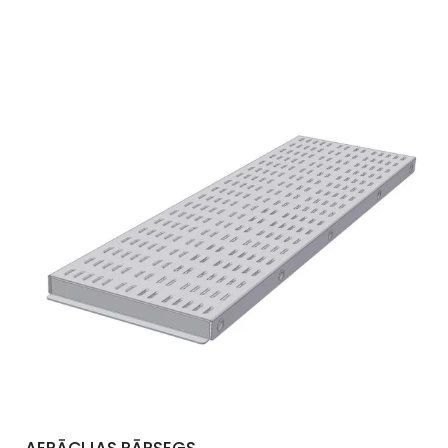
AERĀCIJAS PĀRSEGS