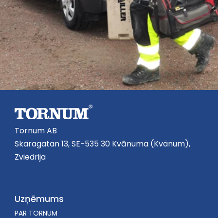
Tornum AB
Skaragatan 13, SE-535 30 Kvānuma (Kvänum),
Zviedrija
Uzņēmums
PAR TORNUM