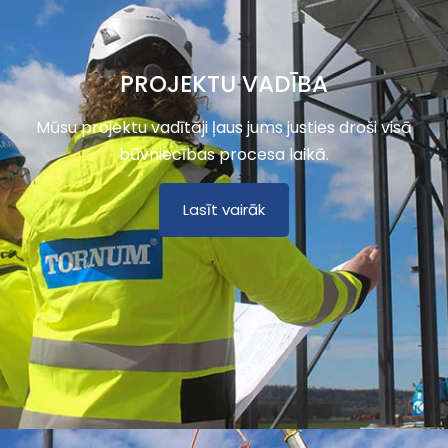
PROJEKTU VADĪBA
Mūsu projektu vadītāji ļaus jums justies droši visā
būvniecības procesa laikā.
Lasīt vairāk