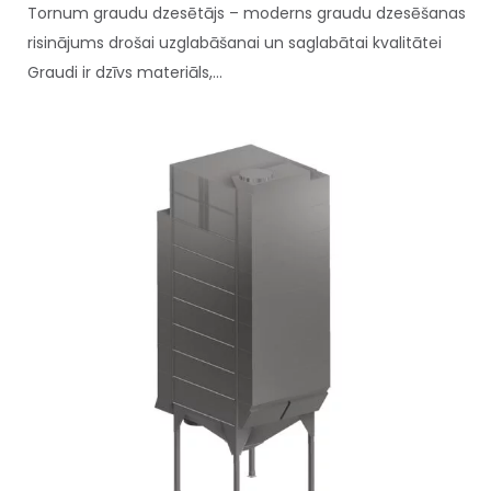
Tornum graudu dzesētājs – moderns graudu dzesēšanas
risinājums drošai uzglabāšanai un saglabātai kvalitātei
Graudi ir dzīvs materiāls,...