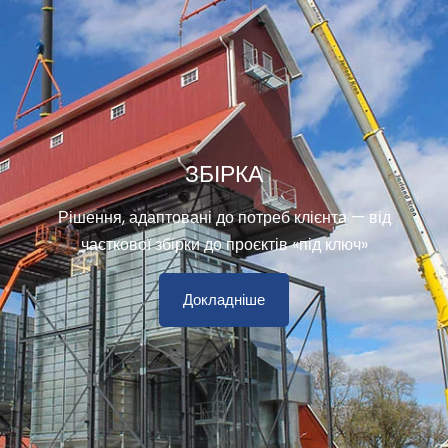
ЗБІРКА
Рішення, адаптовані до потреб клієнта — від
часткової збірки до проєктів «під ключ»
Докладніше