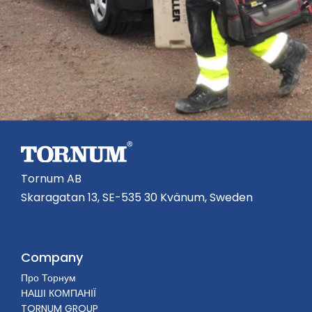
Tornum AB
Skaragatan 13, SE-535 30 Kvänum, Sweden
Company
Про Торнум
НАШІ КОМПАНІЇ
TORNUM GROUP