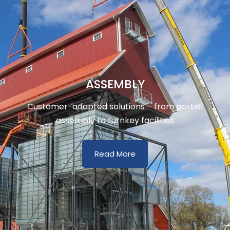
ASSEMBLY
Customer-adapted solutions – from partial
assembly to turnkey facilities
Read More