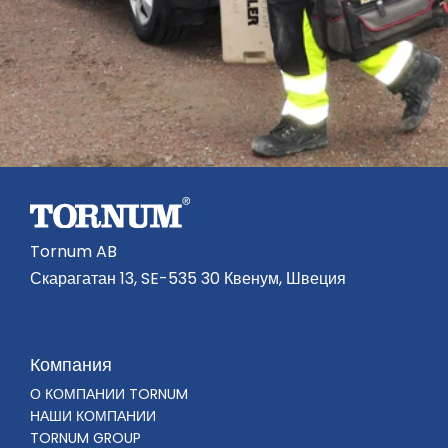
Tornum AB
Скарагатан 13, SE-535 30 Квенум, Швеция
Компания
О КОМПАНИИ TORNUM
НАШИ КОМПАНИИ
TORNUM GROUP