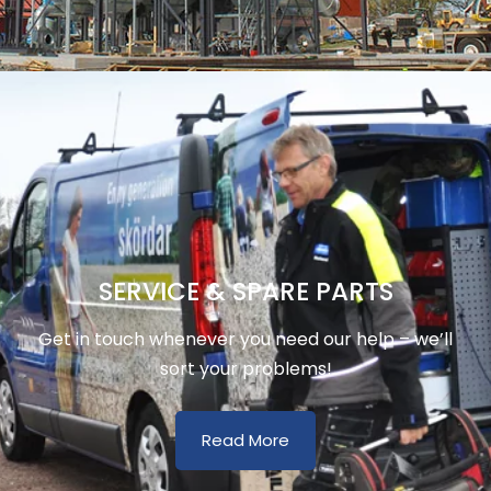
SERVICE & SPARE PARTS
Get in touch whenever you need our help – we’ll
sort your problems!
Read More