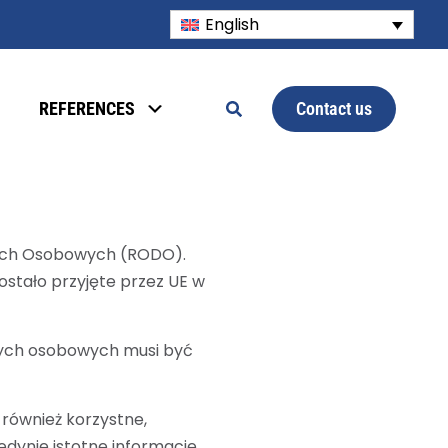
English
Contact us
REFERENCES
nych Osobowych (RODO).
stało przyjęte przez UE w
nych osobowych musi być
 również korzystne,
dynie istotne informacje.