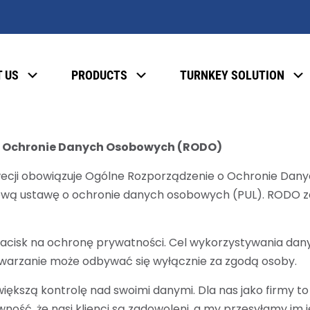
 US
PRODUCTS
TURNKEY SOLUTION
o Ochronie Danych Osobowych (RODO)
wecji obowiązuje Ogólne Rozporządzenie o Ochronie Da
wą ustawę o ochronie danych osobowych (PUL). RODO zo
nacisk na ochronę prywatności. Cel wykorzystywania da
etwarzanie może odbywać się wyłącznie za zgodą osoby.
iększą kontrolę nad swoimi danymi. Dla nas jako firmy to
ść, że nasi klienci są zadowoleni, a my przesyłamy im je