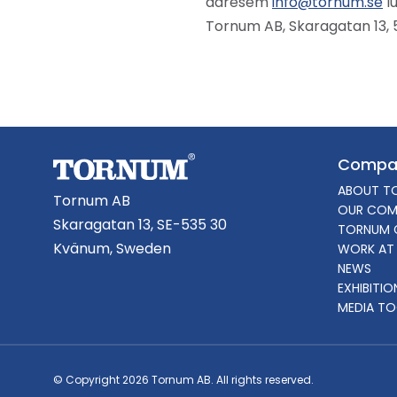
adresem
info@tornum.se
lu
Tornum AB, Skaragatan 13,
Compa
ABOUT T
Tornum AB
OUR COM
Skaragatan 13, SE-535 30
TORNUM 
Kvänum, Sweden
WORK AT
NEWS
EXHIBITI
MEDIA TO
© Copyright 2026 Tornum AB. All rights reserved.