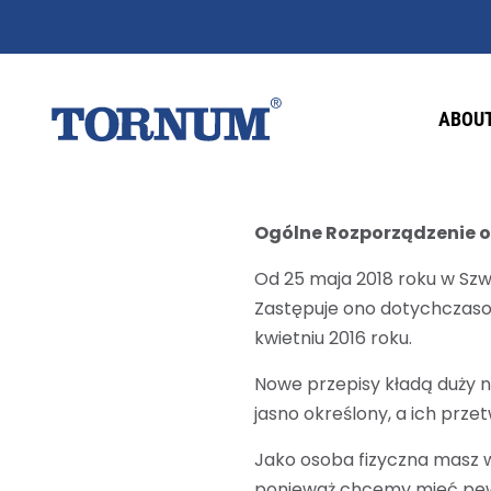
ABOUT
Ogólne Rozporządzenie 
Od 25 maja 2018 roku w Sz
Zastępuje ono dotychczaso
kwietniu 2016 roku.
Nowe przepisy kładą duży 
jasno określony, a ich prz
Jako osoba fizyczna masz w
ponieważ chcemy mieć pewno