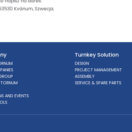
b napisz na adres:
 53530 Kvänum, Szwecja.
ny
Turnkey Solution
ORNUM
DESIGN
PANIES
PROJECT MANAGEMENT
GROUP
ASSEMBLY
 TORNUM
SERVICE & SPARE PARTS
ONS AND EVENTS
OLS