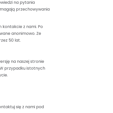
owiedzi na pytania
wymagają przechowywania
kontakcie z nami. Po
howane anonimowo. Ze
ez 50 lat.
sję na naszej stronie
 W przypadku istotnych
cie.
ontaktuj się z nami pod