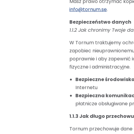
Masz prawo otrzymać kopię
info@tornum.se
.
Bezpieczeństwo danych
1.1.2 Jak chronimy Twoje d
W Tornum traktujemy ochr
zapobiec nieuprawnionemu 
poprawnie i aby zapewnić i
fizyczne i administracyjne.
Bezpieczne środowisk
Internetu
Bezpieczna komunikac
płatnicze obsługiwane pr
1.1.3 Jak długo przechow
Tornum przechowuje dane os