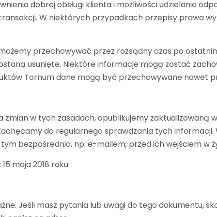
ienia dobrej obsługi klienta i możliwości udzielania odp
transakcji. W niektórych przypadkach przepisy prawa 
 możemy przechowywać przez rozsądny czas po ostatnim 
zostaną usunięte. Niektóre informacje mogą zostać zac
duktów Tornum dane mogą być przechowywane nawet prz
zmian w tych zasadach, opublikujemy zaktualizowaną wer
 Zachęcamy do regularnego sprawdzania tych informacji.
tym bezpośrednio, np. e-mailem, przed ich wejściem w ży
 15 maja 2018 roku.
ażne. Jeśli masz pytania lub uwagi do tego dokumentu, sk