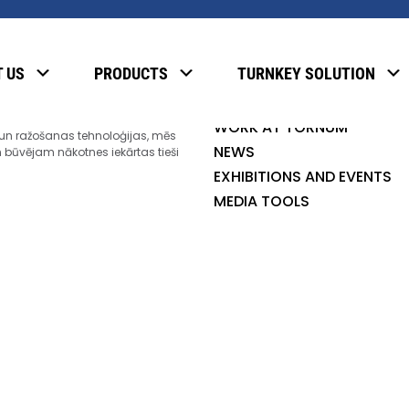
 AB
ABOUT TORNUM
u gaitā uzkrātajai pieredzei,
 US
PRODUCTS
TURNKEY SOLUTION
OUR COMPANIES
vis par vadošo pasaules mēroga
TORNUM GROUP
audu, barības, pārtikas un
rēs. Izmantojot jaunākās
WORK AT TORNUM
un ražošanas tehnoloģijas, mēs
NEWS
 būvējam nākotnes iekārtas tieši
EXHIBITIONS AND EVENTS
MEDIA TOOLS