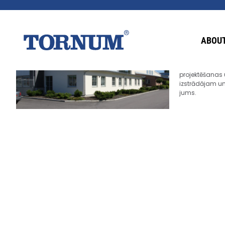
Tornum
Pateicoties gad
ABOUT
Tornum
ir kļu
piegādātāju gr
biomasas noza
projektēšanas 
izstrādājam un
jums.