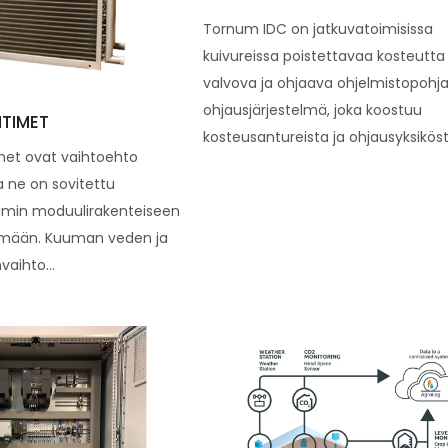
Tornum IDC on jatkuvatoimisissa
kuivureissa poistettavaa kosteutta
valvova ja ohjaava ohjelmistopohj
ohjausjärjestelmä, joka koostuu
TIMET
kosteusantureista ja ohjausyksiköstä
et ovat vaihtoehto
ja ne on sovitettu
numin moduulirakenteiseen
elmään. Kuuman veden ja
aihto...