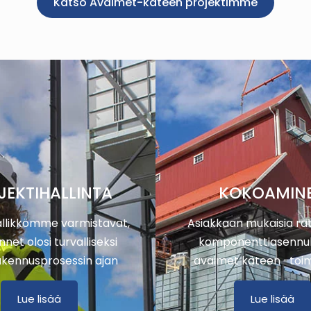
Katso Avaimet-käteen projektimme
JEKTIHALLINTA
KOKOAMIN
llikkömme varmistavat,
Asiakkaan mukaisia rat
nnet olosi turvalliseksi
komponenttiasennu
akennusprosessin ajan
avaimet käteen -toim
Lue lisää
Lue lisää