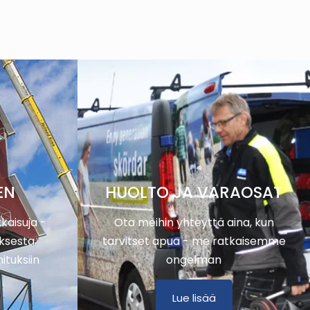
EN
HUOLTO JA VARAOSAT
kaisuja -
Ota meihin yhteyttä aina, kun
ksesta
tarvitset apua - me ratkaisemme
ituksiin
ongelman
Lue lisää