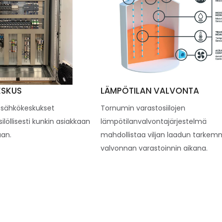
ESKUS
LÄMPÖTILAN VALVONTA
sähkökeskukset
Tornumin varastosiilojen
ilöllisesti kunkin asiakkaan
lämpötilanvalvontajärjestelmä
an.
mahdollistaa viljan laadun tarke
valvonnan varastoinnin aikana.