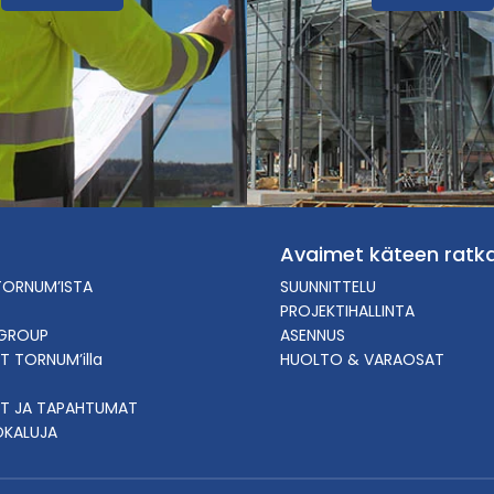
Avaimet käteen ratka
TORNUM’ISTA
SUUNNITTELU
PROJEKTIHALLINTA
GROUP
ASENNUS
T TORNUM’illa
HUOLTO & VARAOSAT
T JA TAPAHTUMAT
ÖKALUJA