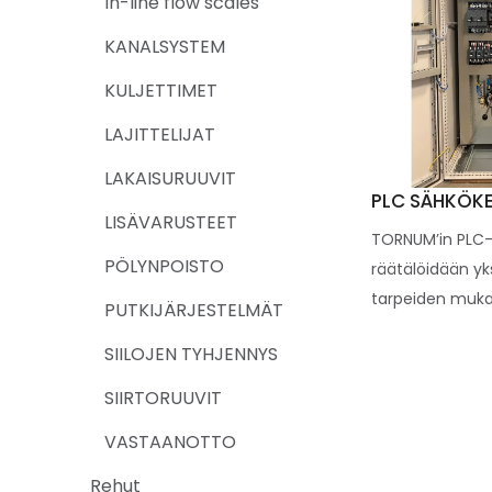
In-line flow scales
KANALSYSTEM
KULJETTIMET
LAJITTELIJAT
LAKAISURUUVIT
PLC SÄHKÖK
LISÄVARUSTEET
TORNUM’in PLC-
PÖLYNPOISTO
räätälöidään yks
tarpeiden muka
PUTKIJÄRJESTELMÄT
SIILOJEN TYHJENNYS
SIIRTORUUVIT
VASTAANOTTO
Rehut