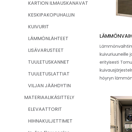
KARTION ILMAUSKANAVAT
KESKIPAKOPUHALLIN
KUIVURIT
LÄMMÖNVAIH
LÄMMÖNLÄHTEET
Lämmönvaihtim
LISÄVARUSTEET
kuivuriuuneille 
TUULETUSKANNET
erityisesti Tor
kuivausjärjest
TUULETUSLATTIAT
höyryn lämmönv
VILJAN JÄÄHDYTIN
MATERIAALIKÄSITTELY
ELEVAATTORIT
HIHNAKULJETTIMET