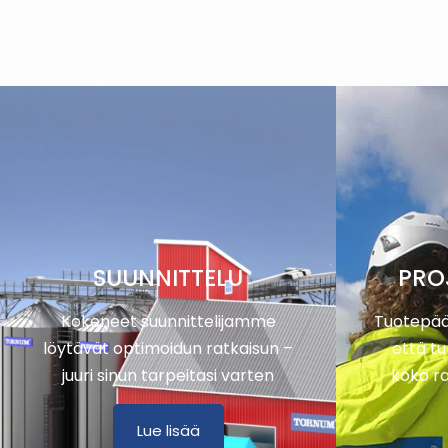
SUUNNITTELU
PRO
Kokeneet suunnittelijamme
Tuotepää
löytävät optimoidun ratkaisun –
että tu
juuri sinun tarpeitasi varten
koko r
Lue lisää