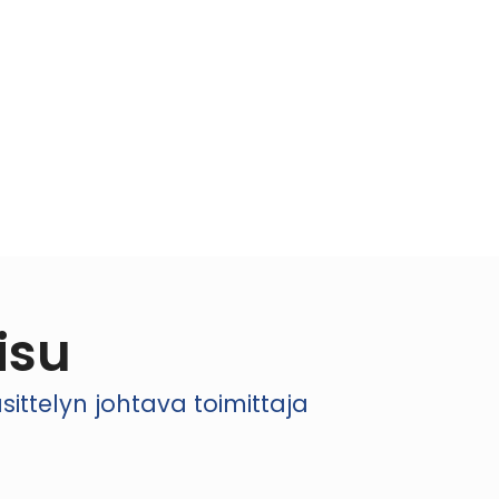
isu
ttelyn johtava toimittaja