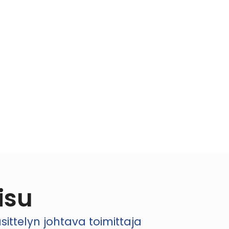
isu
ttelyn johtava toimittaja