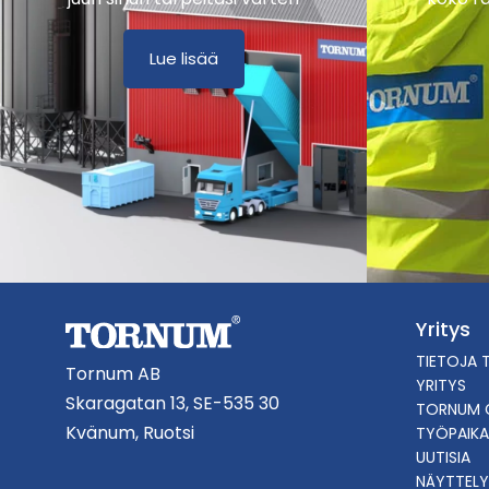
Lue lisää
Yritys
TIETOJA 
Tornum AB
YRITYS
Skaragatan 13, SE-535 30
TORNUM 
Kvänum, Ruotsi
TYÖPAIKA
UUTISIA
NÄYTTELY