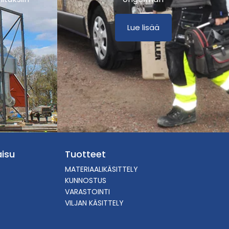
Lue lisää
isu
Tuotteet
MATERIAALIKÄSITTELY
KUNNOSTUS
VARASTOINTI
VILJAN KÄSITTELY