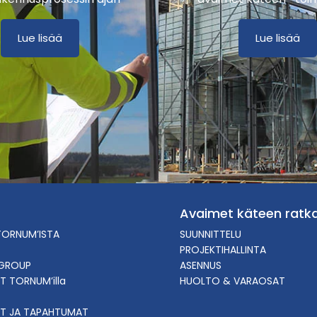
Lue lisää
Lue lisää
Avaimet käteen ratka
TORNUM’ISTA
SUUNNITTELU
PROJEKTIHALLINTA
GROUP
ASENNUS
T TORNUM’illa
HUOLTO & VARAOSAT
T JA TAPAHTUMAT