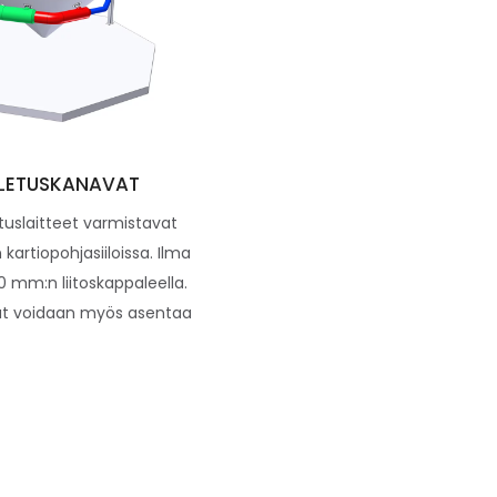
LETUSKANAVAT
uslaitteet varmistavat
 kartiopohjasiiloissa. Ilma
 mm:n liitoskappaleella.
at voidaan myös asentaa