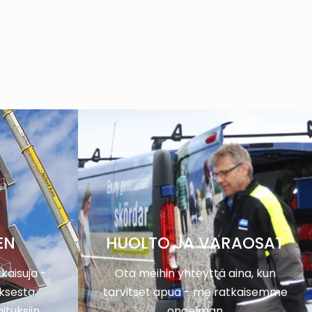
EN
HUOLTO JA VARAOSAT
kaisuja -
Ota meihin yhteyttä aina, kun
ksesta
tarvitset apua - me ratkaisemme
ituksiin
ongelman