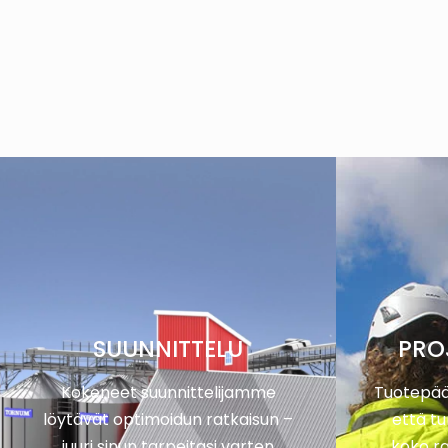
SUUNNITTELU
PRO
Kokeneet suunnittelijamme
Tuotepää
löytävät optimoidun ratkaisun –
että tu
juuri sinun tarpeitasi varten
koko r