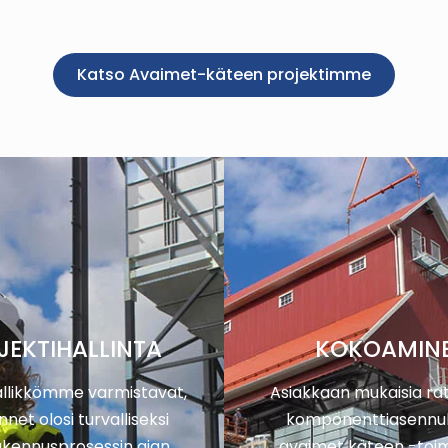
Katso Avaimet-käteen projektimme
JEKTIHALLINTA
KOKOAMIN
llikkömme varmistavat,
Asiakkaan mukaisia rat
nnet olosi turvalliseksi
komponenttiasennu
akennusprosessin ajan
avaimet käteen -toim