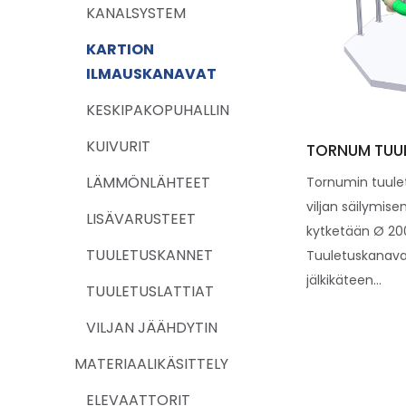
KANALSYSTEM
KARTION
ILMAUSKANAVAT
KESKIPAKOPUHALLIN
KUIVURIT
TORNUM TUU
LÄMMÖNLÄHTEET
Tornumin tuulet
viljan säilymisen
LISÄVARUSTEET
kytketään Ø 200
TUULETUSKANNET
Tuuletuskanav
jälkikäteen...
TUULETUSLATTIAT
VILJAN JÄÄHDYTIN
MATERIAALIKÄSITTELY
ELEVAATTORIT