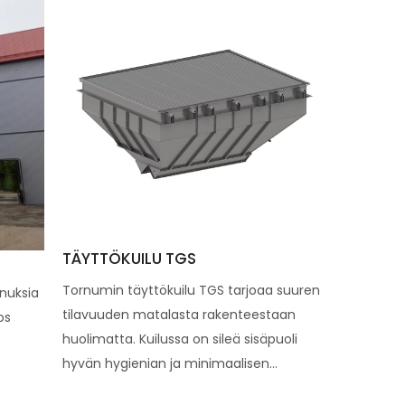
TÄYTTÖKUILU TGS
Tornumin täyttökuilu TGS tarjoaa suuren
nnuksia
tilavuuden matalasta rakenteestaan
os
huolimatta. Kuilussa on sileä sisäpuoli
hyvän hygienian ja minimaalisen...