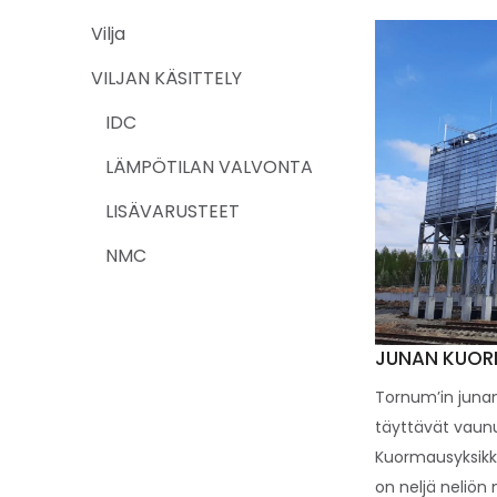
Vilja
VILJAN KÄSITTELY
IDC
LÄMPÖTILAN VALVONTA
LISÄVARUSTEET
NMC
JUNAN KUOR
Tornum’in juna
täyttävät vaunu
Kuormausyksikkö
on neljä neliön m