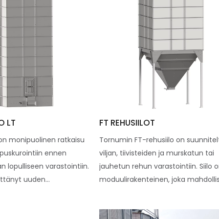
O LT
FT REHUSIILOT
o on monipuolinen ratkaisu
Tornumin FT-rehusiilo on suunnitel
puskurointiin ennen
viljan, tiivisteiden ja murskatun tai
an lopulliseen varastointiin.
jauhetun rehun varastointiin. Siilo 
tänyt uuden...
moduulirakenteinen, joka mahdollis