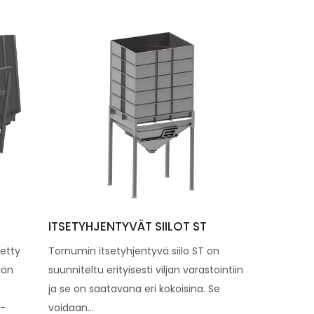
ITSETYHJENTYVÄT SIILOT ST
etty
Tornumin itsetyhjentyvä siilo ST on
ään
suunniteltu erityisesti viljan varastointiin
ja se on saatavana eri kokoisina. Se
a-
voidaan...