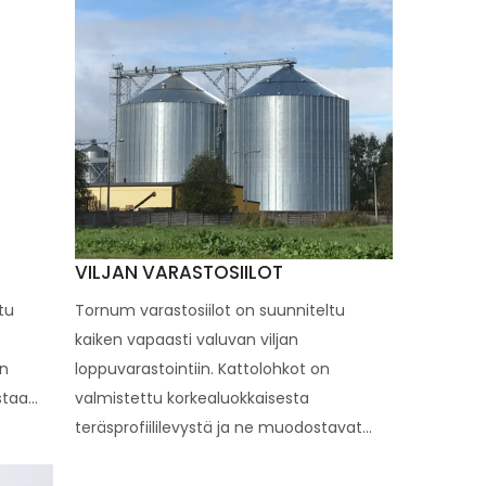
VILJAN VARASTOSIILOT
tu
Tornum varastosiilot on suunniteltu
kaiken vapaasti valuvan viljan
on
loppuvarastointiin. Kattolohkot on
taa...
valmistettu korkealuokkaisesta
teräsprofiililevystä ja ne muodostavat...