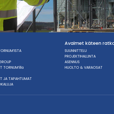
Avaimet käteen ratka
TORNUM’ISTA
SUUNNITTELU
PROJEKTIHALLINTA
GROUP
ASENNUS
T TORNUM’illa
HUOLTO & VARAOSAT
T JA TAPAHTUMAT
ÖKALUJA