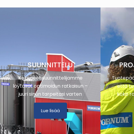
SUUNNITTELU
PRO
Kokeneet suunnittelijamme
Tuotepää
löytävät optimoidun ratkaisun –
että tu
juuri sinun tarpeitasi varten
koko r
Lue lisää