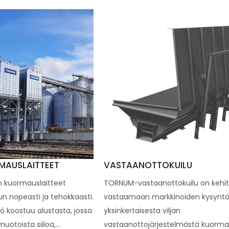
MAUSLAITTEET
VASTAANOTTOKUILU
n kuormauslaitteet
TORNUM-vastaanottokuilu on kehit
n nopeasti ja tehokkaasti.
vastaamaan markkinoiden kysynt
 koostuu alustasta, jossa
yksinkertaisesta viljan
uotoista siiloa,...
vastaanottojärjestelmästä kuorm