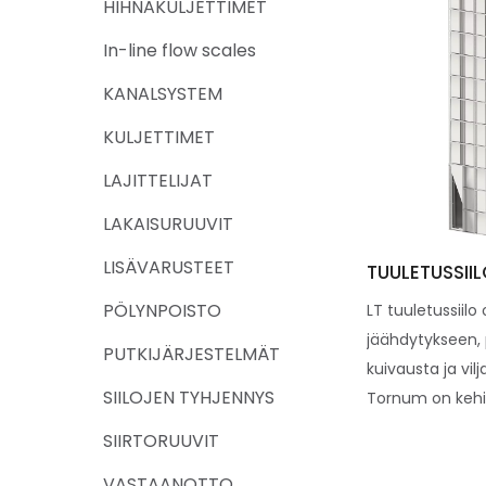
HIHNAKULJETTIMET
In-line flow scales
KANALSYSTEM
KULJETTIMET
LAJITTELIJAT
LAKAISURUUVIT
LISÄVARUSTEET
TUULETUSSIIL
PÖLYNPOISTO
LT tuuletussiil
jäähdytykseen, 
PUTKIJÄRJESTELMÄT
kuivausta ja vilj
SIILOJEN TYHJENNYS
Tornum on kehit
SIIRTORUUVIT
VASTAANOTTO