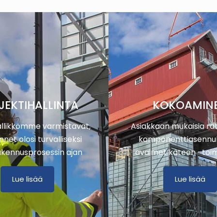
JEKTIHALLINTA
KOKOAMIN
llikkömme varmistavat,
Asiakkaan mukaisia rat
nnet olosi turvalliseksi
komponenttiasennu
akennusprosessin ajan
avaimet käteen -toim
Lue lisää
Lue lisää