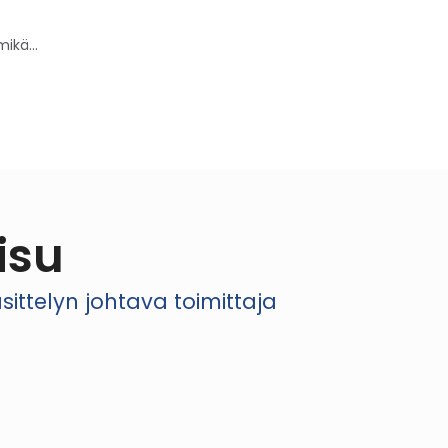
ikä...
isu
ttelyn johtava toimittaja