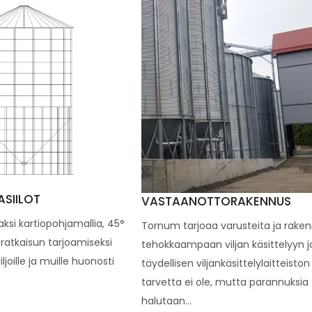
SIILOT
VASTAANOTTORAKENNUS
aksi kartiopohjamallia, 45°
Tornum tarjoaa varusteita ja rake
 ratkaisun tarjoamiseksi
tehokkaampaan viljan käsittelyyn j
ljoille ja muille huonosti
täydellisen viljankäsittelylaitteiston
tarvetta ei ole, mutta parannuksia
halutaan...