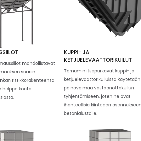
SIILOT
KUPPI- JA
KETJUELEVAATTORIKUILUT
aussiilot mahdollistavat
Tornumin itsepurkavat kuppi- ja
mauksen suuriin
ketjuelevaattorikuiluissa käytetään
nkan ristikkorakenteensa
painovoimaa vastaanottokuilun
on helppo koota
tyhjentämiseen, joten ne ovat
siosta.
ihanteellisia kiinteään asennuksee
betonialustalle.