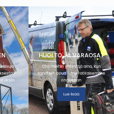
EN
HUOLTO JA VARAOSAT
kaisuja -
Ota meihin yhteyttä aina, kun
ksesta
tarvitset apua - me ratkaisemme
ituksiin
ongelman
Lue lisää