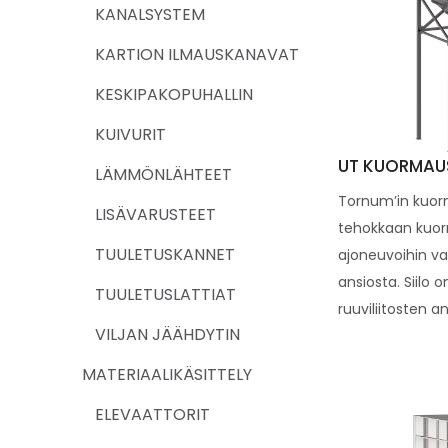
KANALSYSTEM
KARTION ILMAUSKANAVAT
KESKIPAKOPUHALLIN
KUIVURIT
UT KUORMAUS
LÄMMÖNLÄHTEET
Tornum’in kuorm
LISÄVARUSTEET
tehokkaan kuor
TUULETUSKANNET
ajoneuvoihin va
ansiosta. Siilo 
TUULETUSLATTIAT
ruuviliitosten an
VILJAN JÄÄHDYTIN
MATERIAALIKÄSITTELY
ELEVAATTORIT