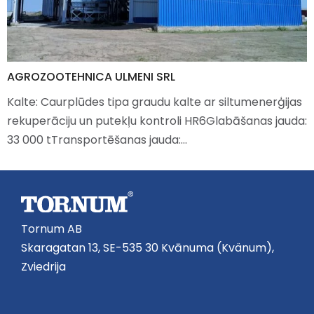
AGROZOOTEHNICA ULMENI SRL
Kalte: Caurplūdes tipa graudu kalte ar siltumenerģijas
rekuperāciju un putekļu kontroli HR6Glabāšanas jauda:
33 000 tTransportēšanas jauda:…
Tornum AB
Skaragatan 13, SE-535 30 Kvānuma (Kvänum),
Zviedrija