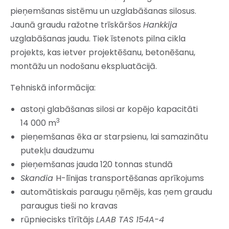
pieņemšanas sistēmu un uzglabāšanas silosus.
Jaunā graudu ražotne trīskāršos
Hankkija
uzglabāšanas jaudu. Tiek īstenots pilna cikla
projekts, kas ietver projektēšanu, betonēšanu,
montāžu un nodošanu ekspluatācijā.
Tehniskā informācija:
astoņi glabāšanas silosi ar kopējo kapacitāti
3
14 000 m
pieņemšanas ēka ar starpsienu, lai samazinātu
putekļu daudzumu
pieņemšanas jauda 120 tonnas stundā
Skandia
H-līnijas transportēšanas aprīkojums
automātiskais paraugu ņēmējs, kas ņem graudu
paraugus tieši no kravas
rūpniecisks tīrītājs
LAAB TAS 154A-4