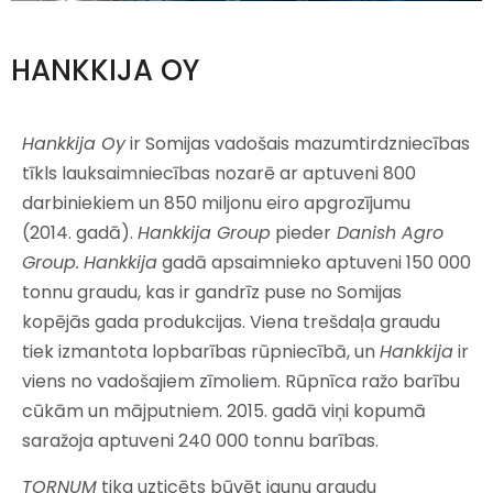
HANKKIJA OY
Hankkija Oy
ir Somijas vadošais mazumtirdzniecības
tīkls lauksaimniecības nozarē ar aptuveni 800
darbiniekiem un 850 miljonu eiro apgrozījumu
(2014. gadā).
Hankkija Group
pieder
Danish Agro
Group.
Hankkija
gadā apsaimnieko aptuveni 150 000
tonnu graudu, kas ir gandrīz puse no Somijas
kopējās gada produkcijas. Viena trešdaļa graudu
tiek izmantota lopbarības rūpniecībā, un
Hankkija
ir
viens no vadošajiem zīmoliem. Rūpnīca ražo barību
cūkām un mājputniem. 2015. gadā viņi kopumā
saražoja aptuveni 240 000 tonnu barības.
TORNUM
tika uzticēts būvēt jaunu graudu