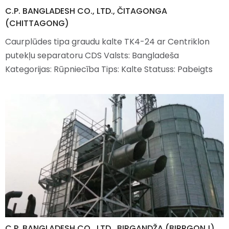
C.P. BANGLADESH CO., LTD., ČITAGONGA
(CHITTAGONG)
Caurplūdes tipa graudu kalte TK4-24 ar Centriklon
putekļu separatoru CDS Valsts: Bangladeša
Kategorijas: Rūpniecība Tips: Kalte Statuss: Pabeigts
C.P. BANGLADESH CO., LTD., BIRGANDŽA (BIRRGONJ)