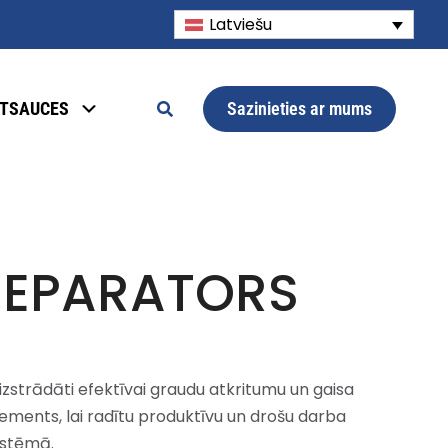
Latviešu
Sazinieties ar mums
TSAUCES
SEPARATORS
 izstrādāti efektīvai graudu atkritumu un gaisa
elements, lai radītu produktīvu un drošu darba
istēmā.