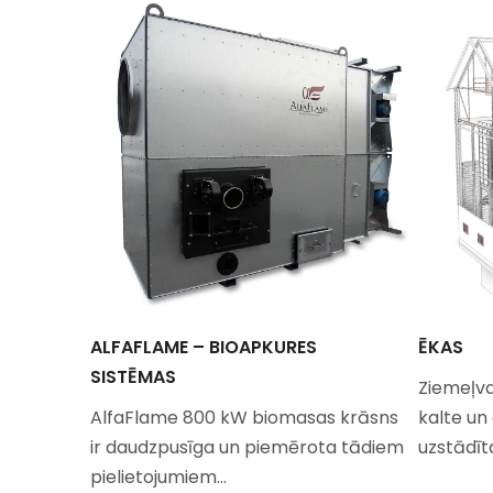
 KALTE
ALFAFLAME – BIOAPKURES
ĒKAS
SISTĒMAS
Ziemeļva
ās
AlfaFlame 800 kW biomasas krāsns
kalte un
am
ir daudzpusīga un piemērota tādiem
uzstādīt
pielietojumiem…