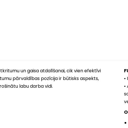
ritumu un gaisa atdalīšanai, cik vien efektīvi
F
umu pārvaldības pozīcija ir būtisks aspekts,
•
ošinātu labu darba vidi.
•
s
ve
O