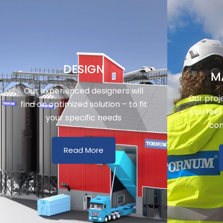
DESIGN
M
Our experienced designers will
Our proj
find an optimized solution – to fit
you feel
your specific needs
con
Read More