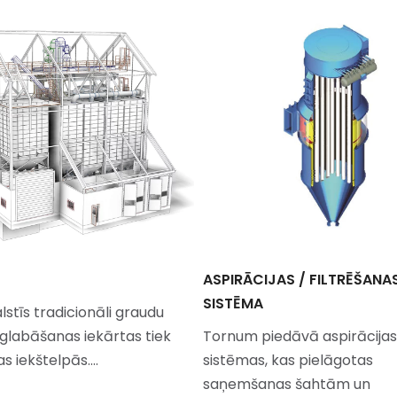
ASPIRĀCIJAS / FILTRĒŠANA
SISTĒMA
lstīs tradicionāli graudu
 glabāšanas iekārtas tiek
Tornum piedāvā aspirācijas
as iekštelpās.…
sistēmas, kas pielāgotas
saņemšanas šahtām un