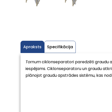
Apraksts
Specifikācija
Tornum
ciklonseparatori paredzēti graudu atk
iespējams. Ciklonseparatoru un graudu atkrit
plānojot graudu apstrādes sistēmu, kas nodr