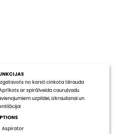
UNKCIJAS
 Izgatavots no karsti cinkota tērauda
 Aprīkots ar spirālveida cauruļvadu
avienojumiem uzpildei, izkraušanai un
ntilācijai
PTIONS
Aspirator