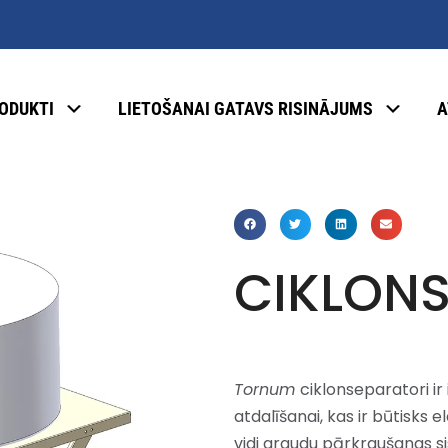
ODUKTI
LIETOŠANAI GATAVS RISINĀJUMS
A
CIKLON
Tornum
ciklonseparatori ir
atdalīšanai, kas ir būtisks 
vidi graudu pārkraušanas s