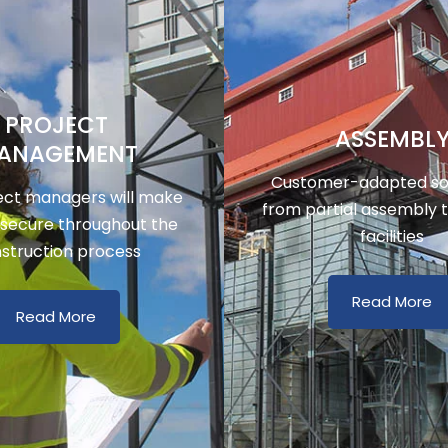
PROJECT
ASSEMBL
ANAGEMENT
Customer-adapted sol
ect managers will make
from partial assembly 
 secure throughout the
facilities
struction process
Read More
Read More