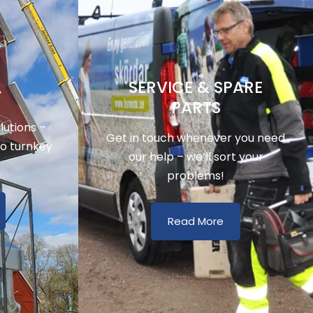
SERVICE & SPARE
Y
PARTS
utions –
Get in touch whenever you need
to turnkey
our help – we’ll sort your
problems!
Read More