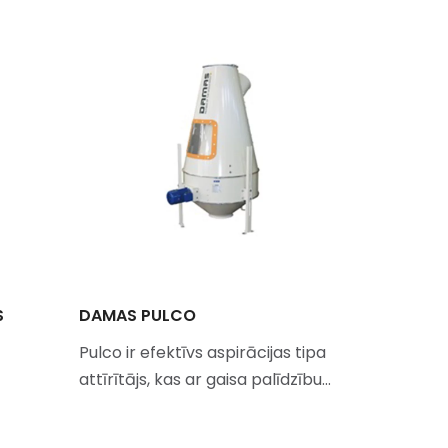
S
DAMAS PULCO
BÜHLER 
Pulco ir efektīvs aspirācijas tipa
TAS™ univ
attīrītājs, kas ar gaisa palīdzību…
galvenok
granulve