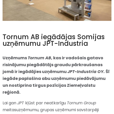
Tornum AB iegādājas Somijas
uzņēmumu JPT-Industria
Uzņēmums
Tornum AB
, kas ir vadošais gatavo
risinājumu piegādātājs graudu pārkraušanas
jomā ir iegādājies uzņēmumu
JPT-Industria OY.
Šī
iegāde paplašina abu uzņēmumu piedāvājumu
un nostiprina tirgus pozīcijas Ziemeļvalstu
reģionā.
Lai gan
JPT
kļūst par neatkarīgu
Tornum Group
meitasuzņēmumu, grupas uzņēmumi savstarpēji