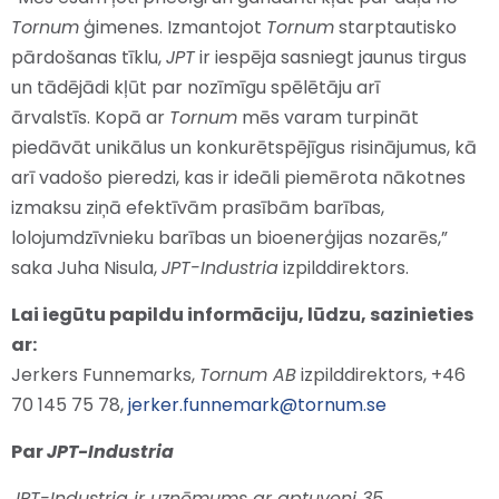
Tornum
ģimenes. Izmantojot
Tornum
starptautisko
pārdošanas tīklu,
JPT
ir iespēja sasniegt jaunus tirgus
un tādējādi kļūt par nozīmīgu spēlētāju arī
ārvalstīs. Kopā ar
Tornum
mēs varam turpināt
piedāvāt unikālus un konkurētspējīgus risinājumus, kā
arī vadošo pieredzi, kas ir ideāli piemērota nākotnes
izmaksu ziņā efektīvām prasībām barības,
lolojumdzīvnieku barības un bioenerģijas nozarēs,”
saka Juha Nisula,
JPT-Industria
izpilddirektors.
Lai iegūtu papildu informāciju, lūdzu, sazinieties
ar:
Jerkers Funnemarks,
Tornum AB
izpilddirektors, +46
70 145 75 78,
jerker.funnemark@tornum.se
Par
JPT-Industria
JPT-Industria ir uzņēmums ar aptuveni 35