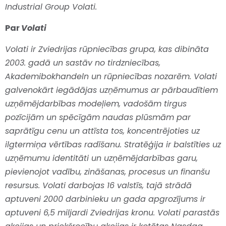
Industrial Group Volati.
Par
Volati
Volati ir Zviedrijas rūpniecības grupa, kas dibināta
2003. gadā un sastāv no tirdzniecības,
Akademibokhandeln un rūpniecības nozarēm. Volati
galvenokārt iegādājas uzņēmumus ar pārbaudītiem
uzņēmējdarbības modeļiem, vadošām tirgus
pozīcijām un spēcīgām naudas plūsmām par
saprātīgu cenu un attīsta tos, koncentrējoties uz
ilgtermiņa vērtības radīšanu. Stratēģija ir balstīties uz
uzņēmumu identitāti un uzņēmējdarbības garu,
pievienojot vadību, zināšanas, procesus un finanšu
resursus. Volati darbojas 16 valstīs, tajā strādā
aptuveni 2000 darbinieku un gada apgrozījums ir
aptuveni 6,5 miljardi Zviedrijas kronu. Volati parastās