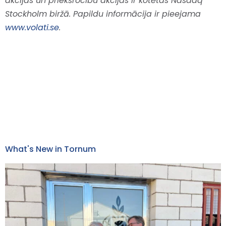
akcijas un priekšrocību akcijas ir kotētas Nasdaq
Stockholm biržā. Papildu informācija ir pieejama
www.volati.se
.
What's New in Tornum