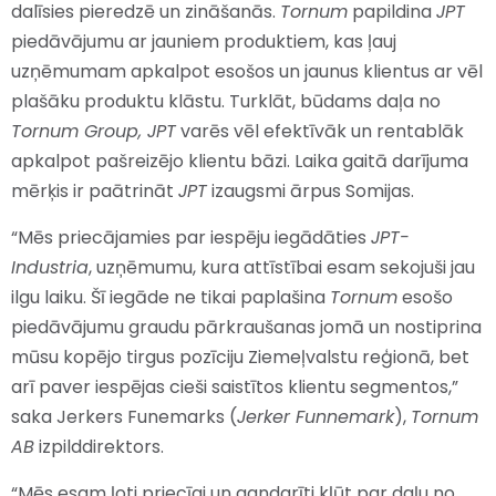
dalīsies pieredzē un zināšanās.
Tornum
papildina
JPT
piedāvājumu ar jauniem produktiem, kas ļauj
uzņēmumam apkalpot esošos un jaunus klientus ar vēl
plašāku produktu klāstu. Turklāt, būdams daļa no
Tornum Group, JPT
varēs vēl efektīvāk un rentablāk
apkalpot pašreizējo klientu bāzi. Laika gaitā darījuma
mērķis ir paātrināt
JPT
izaugsmi ārpus Somijas.
“Mēs priecājamies par iespēju iegādāties
JPT-
Industria
, uzņēmumu, kura attīstībai esam sekojuši jau
ilgu laiku. Šī iegāde ne tikai paplašina
Tornum
esošo
piedāvājumu graudu pārkraušanas jomā un nostiprina
mūsu kopējo tirgus pozīciju Ziemeļvalstu reģionā, bet
arī paver iespējas cieši saistītos klientu segmentos,”
saka Jerkers Funemarks (
Jerker Funnemark
),
Tornum
AB
izpilddirektors.
“Mēs esam ļoti priecīgi un gandarīti kļūt par daļu no