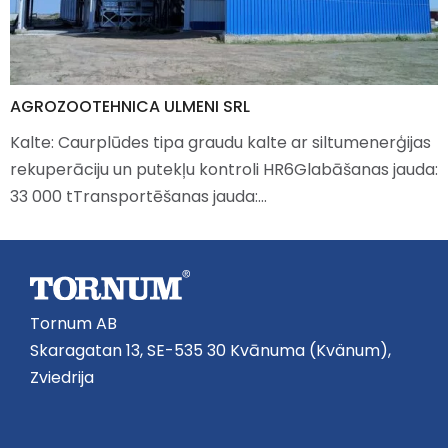
AGROZOOTEHNICA ULMENI SRL
Kalte: Caurplūdes tipa graudu kalte ar siltumenerģijas
rekuperāciju un putekļu kontroli HR6Glabāšanas jauda:
33 000 tTransportēšanas jauda:…
Tornum AB
Skaragatan 13, SE-535 30 Kvānuma (Kvänum),
Zviedrija