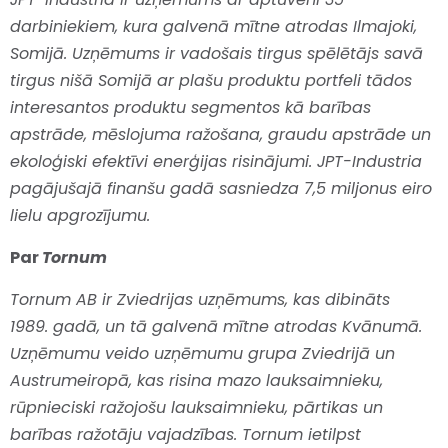
darbiniekiem, kura galvenā mītne atrodas Ilmajoki,
Somijā. Uzņēmums ir vadošais tirgus spēlētājs savā
tirgus nišā Somijā ar plašu produktu portfeli tādos
interesantos produktu segmentos kā barības
apstrāde, mēslojuma ražošana, graudu apstrāde un
ekoloģiski efektīvi enerģijas risinājumi. JPT-Industria
pagājušajā finanšu gadā sasniedza 7,5 miljonus eiro
lielu apgrozījumu.
Par
Tornum
Tornum AB ir Zviedrijas uzņēmums, kas dibināts
1989. gadā, un tā galvenā mītne atrodas Kvānumā.
Uzņēmumu veido uzņēmumu grupa Zviedrijā un
Austrumeiropā, kas risina mazo lauksaimnieku,
rūpnieciski ražojošu lauksaimnieku, pārtikas un
barības ražotāju vajadzības. Tornum ietilpst