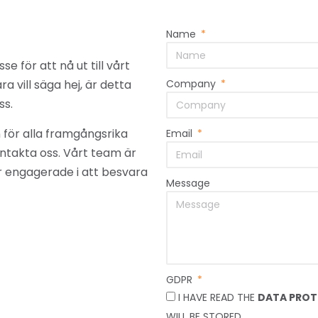
Name
se för att nå ut till vårt
a vill säga hej, är detta
Company
ss.
 för alla framgångsrika
Email
kontakta oss. Vårt team är
 är engagerade i att besvara
Message
GDPR
I HAVE READ THE
DATA PROT
WILL BE STORED