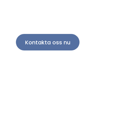
Kontakta oss för att upptäcka hur vi 
ta din spannmålshantering till nästa
Kontakta oss nu