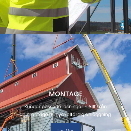
MONTAGE
Kundanpassade lösningar - Allt från
delmontage till nyckelfärdig anläggning.
Läs Mer