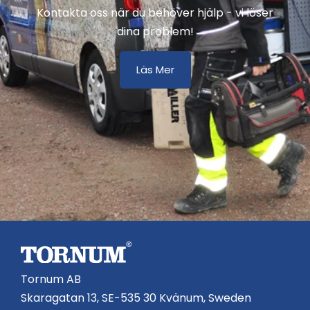
Kontakta oss när du behöver hjälp - vi löser
dina problem!
Läs Mer
Tornum AB
Skaragatan 13, SE-535 30 Kvänum, Sweden