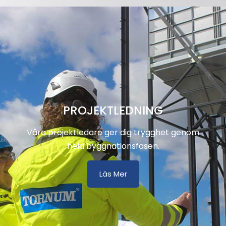
PROJEKTLEDNING
Våra projektledare ger dig trygghet genom
hela byggnationsfasen.
Läs Mer