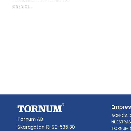
para el…
Empre
ACERCA 
Tornum AB
NUESTRAS
Skaragatan 13, SE-535 30
TORNUM 