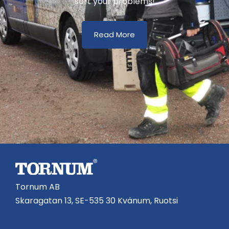
sort your problems!
Read More
Tornum AB
Skaragatan 13, SE-535 30 Kvänum, Ruotsi