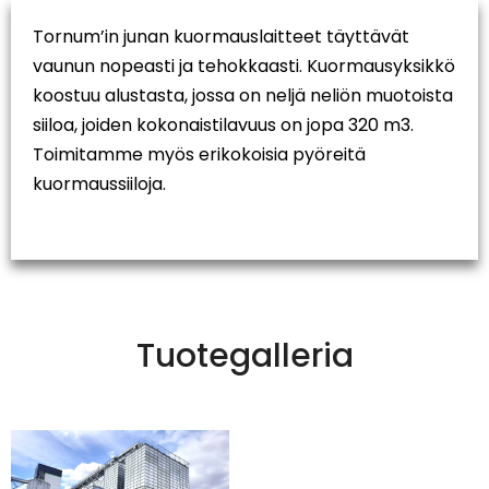
Tornum’in junan kuormauslaitteet täyttävät
vaunun nopeasti ja tehokkaasti. Kuormausyksikkö
koostuu alustasta, jossa on neljä neliön muotoista
siiloa, joiden kokonaistilavuus on jopa 320 m3.
Toimitamme myös erikokoisia pyöreitä
kuormaussiiloja.
Tuotegalleria