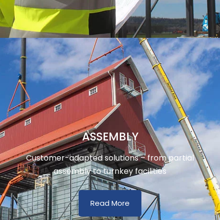
ASSEMBLY
Customer-adapted solutions – from partial
assembly to turnkey facilities
Read More