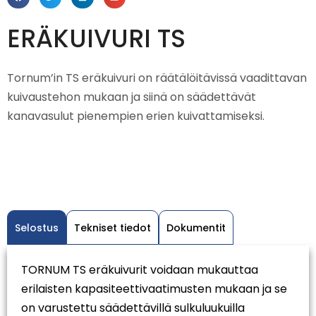
ERÄKUIVURI TS
Tornum’in TS eräkuivuri on räätälöitävissä vaadittavan
kuivaustehon mukaan ja siinä on säädettävät
kanavasulut pienempien erien kuivattamiseksi.
Selostus
Tekniset tiedot
Dokumentit
TORNUM TS eräkuivurit voidaan mukauttaa
erilaisten kapasiteettivaatimusten mukaan ja se
on varustettu säädettävillä sulkuluukuilla