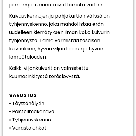
pienempien erien kuivattamista varten.
Kuivauskennojen ja pohjakartion välissä on
tyhjennyskenno, joka mahdollistaa erän
uudelleen kierrätyksen ilman koko kuivurin
tyhjennystä. Tämä varmistaa tasaisen
kuivauksen, hyvän viljan laadun ja hyvän
lämpötalouden.
Kaikki viljankuivurit on valmistettu
kuumasinkitystä teräslevystä.
VARUSTUS
• Täyttöhälytin
• Poistoilmakanava
• Tyhjennyskenno
• Varastolohkot