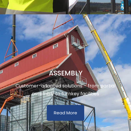
ASSEMBLY
Customer-adapted solutions – from partial
assembly to turnkey facilities
Read More