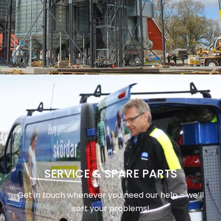
SERVICE & SPARE PARTS
Get in touch whenever you need our help – we’ll
sort your problems!