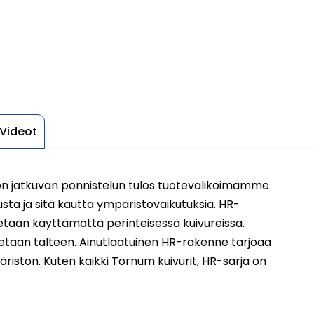
Videot
on jatkuvan ponnistelun tulos tuotevalikoimamme
ta ja sitä kautta ympäristövaikutuksia. HR-
etään käyttämättä perinteisessä kuivureissa.
etaan talteen. Ainutlaatuinen HR-rakenne tarjoaa
stön. Kuten kaikki Tornum kuivurit, HR-sarja on