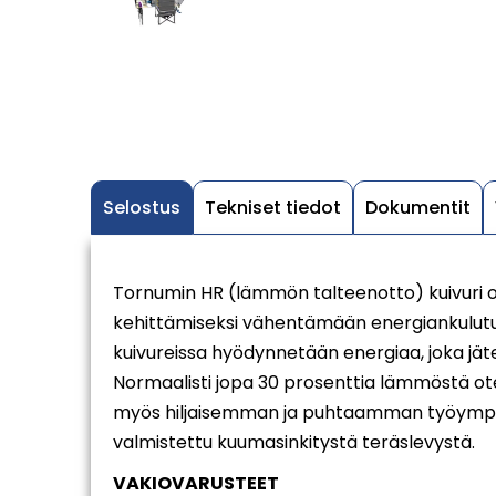
Selostus
Tekniset tiedot
Dokumentit
Tornumin HR (lämmön talteenotto) kuivuri 
kehittämiseksi vähentämään energiankulutus
kuivureissa hyödynnetään energiaa, joka jät
Normaalisti jopa 30 prosenttia lämmöstä ot
myös hiljaisemman ja puhtaamman työympäri
valmistettu kuumasinkitystä teräslevystä.
VAKIOVARUSTEET