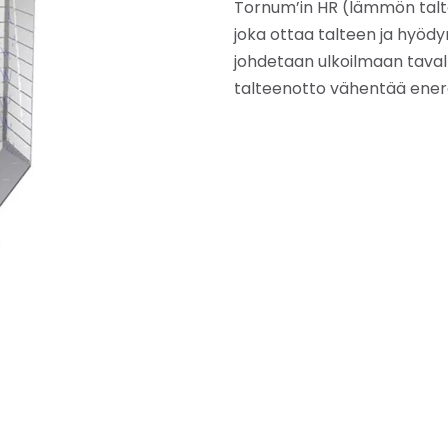
Tornum’in HR (lämmön talte
joka ottaa talteen ja hyödy
johdetaan ulkoilmaan tavall
talteenotto vähentää energ