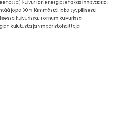
enotto) kuivuri on energiatehokas innovaatio,
ntää jopa 30 % lämmöstä, joka tyypillisesti
isessa kuivurissa. Tornum kuivurissa
ian kulutusta ja ympäristöhaittoja.