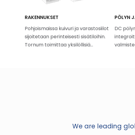
UIVURI
RAKENNUKSET
PÖLYN J
Pohjoismaissa kuivuri ja varastosiilot
DC pölyn
t ovat
sijoitetaan perinteisesti sisätiloihin.
integroit
oimisia
Tornum toimittaa yksilöllisiä…
valmistet
We are leading glob