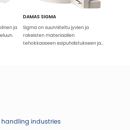
DAMAS SIGMA
BÜHLER 
linen ja
Sigma on suunniteltu jyvien ja
TAS™ ylei
eluun.
rakeisten materiaalien
suunnitel
tehokkaaseen esipuhdistukseen ja…
materiaa
 handling industries