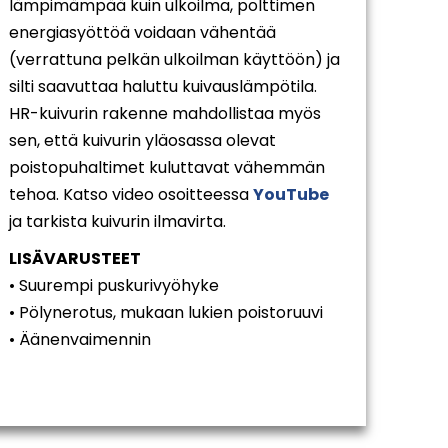
lämpimämpää kuin ulkoilma, polttimen
energiasyöttöä voidaan vähentää
(verrattuna pelkän ulkoilman käyttöön) ja
silti saavuttaa haluttu kuivauslämpötila.
HR-kuivurin rakenne mahdollistaa myös
sen, että kuivurin yläosassa olevat
poistopuhaltimet kuluttavat vähemmän
tehoa. Katso video osoitteessa
YouTube
ja tarkista kuivurin ilmavirta.
LISÄVARUSTEET
• Suurempi puskurivyöhyke
• Pölynerotus, mukaan lukien poistoruuvi
• Äänenvaimennin