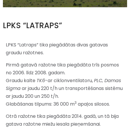
LPKS “LATRAPS”
LPKS “Latraps” tika piegādātas divas gatavas
graudu ražotnes.
Pirmā gatavā ražotne tika piegādāta trīs posmos
no 2006. līdz 2008. gadam.
Graudu kalte
TK6
-ar ciklonventilatoru,
PLC, Damas
Sigma
ar jaudu 220 t/h un transportēšanas sistēmu
ar jaudu 200 un 250 t/h.
3
Glabāšanas tilpums: 36 000 m
apaļos silosos.
Otrā ražotne tika piegādāta 2014. gadā, un tā bija
gatava ražotne miežu iesala pieņemšanai.