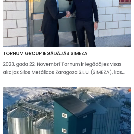
TORNUM GROUP IEGĀDĀJĀS SIMEZA
2023. gada 22. Novembrī Tornum ir iegādājies visas
akcijas Silos Metálicos Zaragoza S.L.U. (SIMEZA), kas…