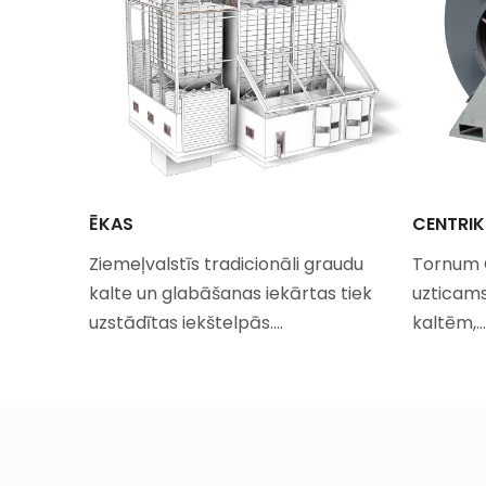
GA
ĒKAS
CENTRIK
Ziemeļvalstīs tradicionāli graudu
Tornum C
, kas
kalte un glabāšanas iekārtas tiek
uzticams
uzstādītas iekštelpās.…
kaltēm,…