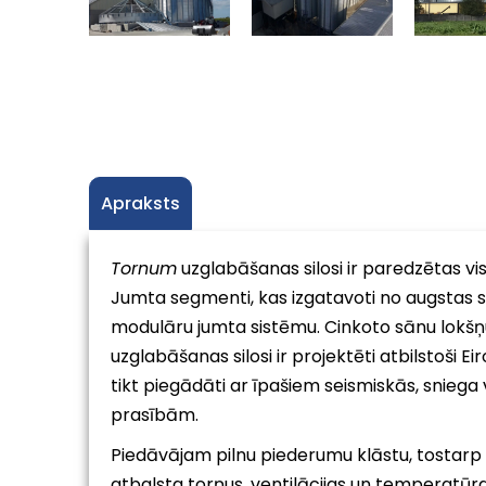
Apraksts
Tornum
uzglabāšanas silosi ir paredzētas vi
Jumta segmenti, kas izgatavoti no augstas stip
modulāru jumta sistēmu. Cinkoto sānu lokšņu
uzglabāšanas silosi ir projektēti atbilstoši E
tikt piegādāti ar īpašiem seismiskās, sniega 
prasībām.
Piedāvājam pilnu piederumu klāstu, tostarp
atbalsta torņus, ventilācijas un temperatūr