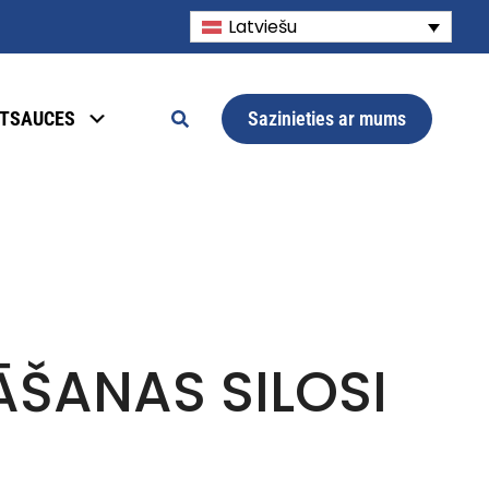
Latviešu
Sazinieties ar mums
TSAUCES
U
ŠANAS SILOSI