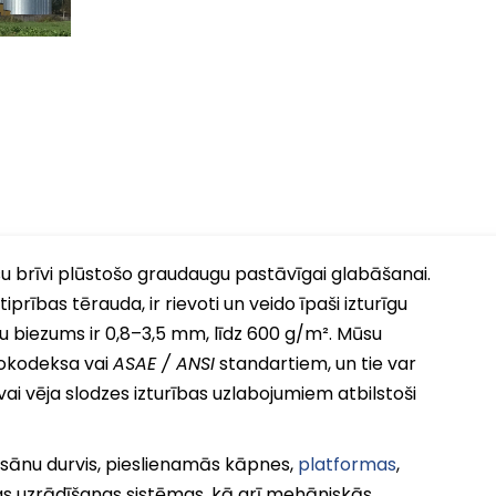
su brīvi plūstošo graudaugu pastāvīgai glabāšanai.
rības tērauda, ir rievoti un veido īpaši izturīgu
 biezums ir 0,8–3,5 mm, līdz 600 g/m². Mūsu
irokodeksa vai
ASAE / ANSI
standartiem, un tie var
vai vēja slodzes izturības uzlabojumiem atbilstoši
 sānu durvis, pieslienamās kāpnes,
platformas
,
as uzrādīšanas sistēmas, kā arī mehāniskās