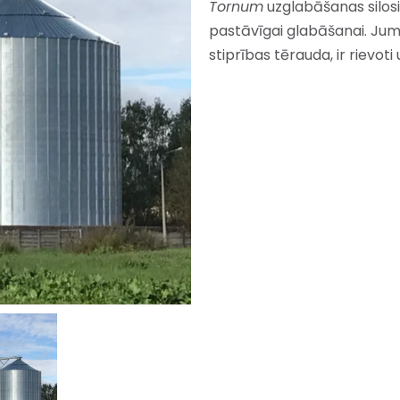
Tornum
uzglabāšanas silosi
pastāvīgai glabāšanai. Jum
stiprības tērauda, ir rievot