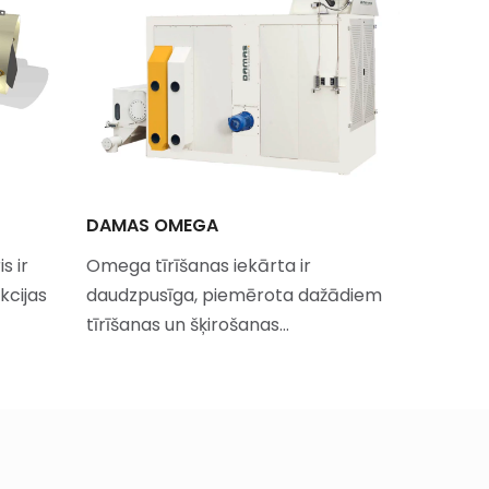
DAMAS OMEGA
DAMAS 
s ir
Omega tīrīšanas iekārta ir
Sigma ir 
kcijas
daudzpusīga, piemērota dažādiem
un granu
tīrīšanas un šķirošanas…
priekštīr