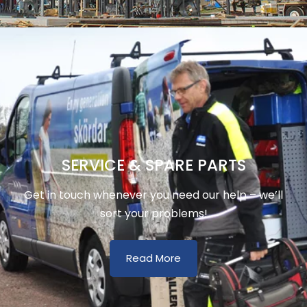
SERVICE & SPARE PARTS
Get in touch whenever you need our help – we’ll
sort your problems!
Read More