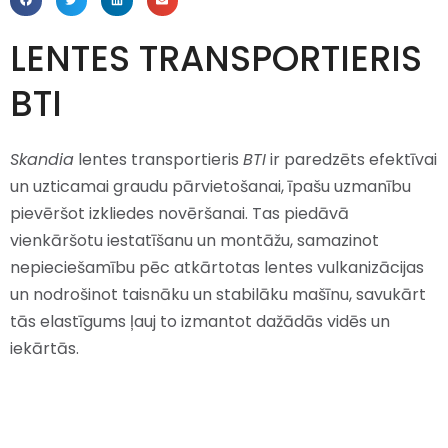
LENTES TRANSPORTIERIS
BTI
Skandia
lentes transportieris
BTI
ir paredzēts efektīvai
un uzticamai graudu pārvietošanai, īpašu uzmanību
pievēršot izkliedes novēršanai. Tas piedāvā
vienkāršotu iestatīšanu un montāžu, samazinot
nepieciešamību pēc atkārtotas lentes vulkanizācijas
un nodrošinot taisnāku un stabilāku mašīnu, savukārt
tās elastīgums ļauj to izmantot dažādās vidēs un
iekārtās.