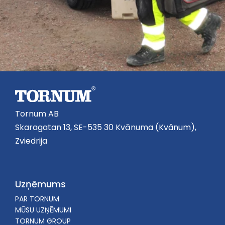
Tornum AB
Skaragatan 13, SE-535 30 Kvānuma (Kvänum),
Zviedrija
Uzņēmums
PAR TORNUM
MŪSU UZŅĒMUMI
TORNUM GROUP