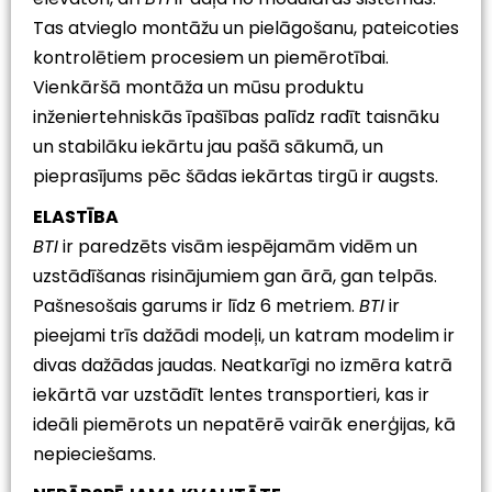
Tas atvieglo montāžu un pielāgošanu, pateicoties
kontrolētiem procesiem un piemērotībai.
Vienkāršā montāža un mūsu produktu
inženiertehniskās īpašības palīdz radīt taisnāku
un stabilāku iekārtu jau pašā sākumā, un
pieprasījums pēc šādas iekārtas tirgū ir augsts.
ELASTĪBA
BTI
ir paredzēts visām iespējamām vidēm un
uzstādīšanas risinājumiem gan ārā, gan telpās.
Pašnesošais garums ir līdz 6 metriem.
BTI
ir
pieejami trīs dažādi modeļi, un katram modelim ir
divas dažādas jaudas. Neatkarīgi no izmēra katrā
iekārtā var uzstādīt lentes transportieri, kas ir
ideāli piemērots un nepatērē vairāk enerģijas, kā
nepieciešams.