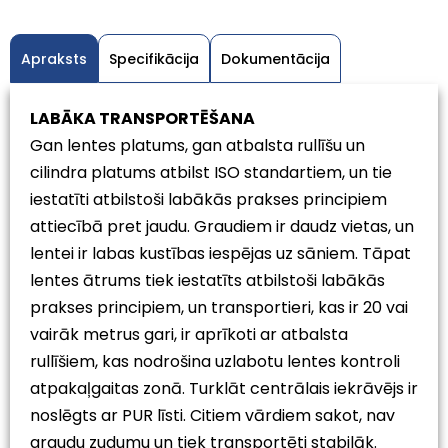
Apraksts
Specifikācija
Dokumentācija
LABĀKA TRANSPORTĒŠANA
Gan lentes platums, gan atbalsta rullīšu un
cilindra platums atbilst ISO standartiem, un tie
iestatīti atbilstoši labākās prakses principiem
attiecībā pret jaudu. Graudiem ir daudz vietas, un
lentei ir labas kustības iespējas uz sāniem. Tāpat
lentes ātrums tiek iestatīts atbilstoši labākās
prakses principiem, un transportieri, kas ir 20 vai
vairāk metrus gari, ir aprīkoti ar atbalsta
rullīšiem, kas nodrošina uzlabotu lentes kontroli
atpakaļgaitas zonā. Turklāt centrālais iekrāvējs ir
noslēgts ar PUR līsti. Citiem vārdiem sakot, nav
graudu zudumu un tiek transportēti stabilāk.