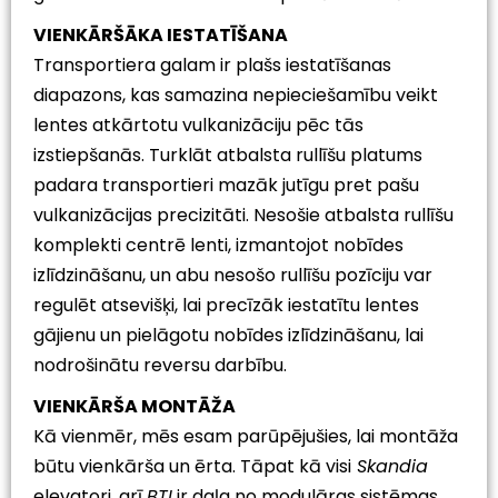
VIENKĀRŠĀKA IESTATĪŠANA
Transportiera galam ir plašs iestatīšanas
diapazons, kas samazina nepieciešamību veikt
lentes atkārtotu vulkanizāciju pēc tās
izstiepšanās. Turklāt atbalsta rullīšu platums
padara transportieri mazāk jutīgu pret pašu
vulkanizācijas precizitāti. Nesošie atbalsta rullīšu
komplekti centrē lenti, izmantojot nobīdes
izlīdzināšanu, un abu nesošo rullīšu pozīciju var
regulēt atsevišķi, lai precīzāk iestatītu lentes
gājienu un pielāgotu nobīdes izlīdzināšanu, lai
nodrošinātu reversu darbību.
VIENKĀRŠA MONTĀŽA
Kā vienmēr, mēs esam parūpējušies, lai montāža
būtu vienkārša un ērta. Tāpat kā visi
Skandia
elevatori, arī
BTI
ir daļa no modulāras sistēmas.