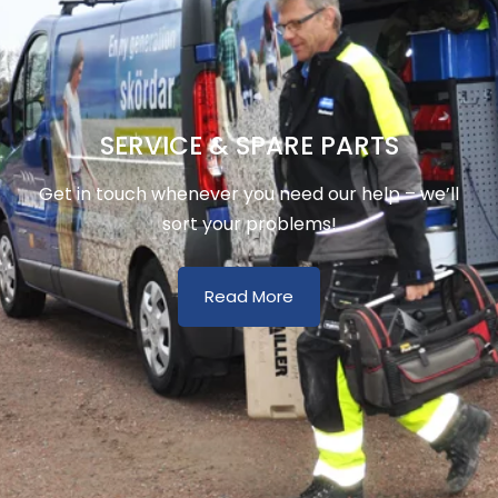
SERVICE & SPARE PARTS
Get in touch whenever you need our help – we’ll
sort your problems!
Read More