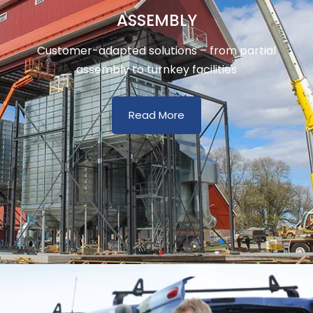
ASSEMBLY
Customer-adapted solutions – from partial
assembly to turnkey facilities
Read More