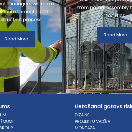
ect managers will make
from partial assembly 
 secure throughout the
facilities
struction process
Read More
Read More
ums
Lietošanai gatavs ris
NUM
DIZAINS
ŅĒMUMI
PROJEKTU VADĪBA
GROUP
MONTĀŽA