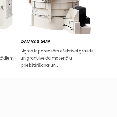
DAMAS SIGMA
CENTRBĒ
SPIEDIEN
Sigma ir paredzēts efektīvai graudu
žādiem
un granulveida materiālu
Tornum 
priekštīrīšanai un…
ventilato
vēdināša