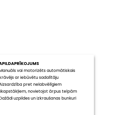
APILDAPRĪKOJUMS
 Manuāls vai motorizēts automātiskais
zkrāvējs ar iebūvētu sadalītāju
 Aizsardzība pret nelabvēlīgiem
aikapstākļiem, novietojot ārpus telpām
 Dažādi uzpildes un izkraušanas bunkuri