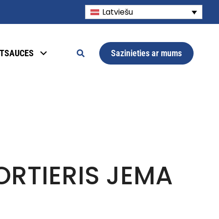
Latviešu
Sazinieties ar mums
TSAUCES
RTIERIS JEMA