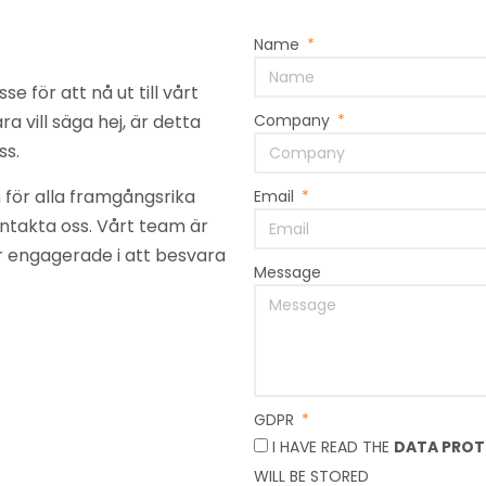
Name
se för att nå ut till vårt
a vill säga hej, är detta
Company
ss.
 för alla framgångsrika
Email
kontakta oss. Vårt team är
 är engagerade i att besvara
Message
GDPR
I HAVE READ THE
DATA PROT
WILL BE STORED