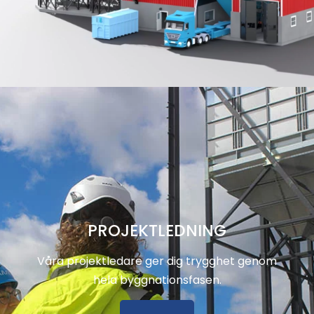
PROJEKTLEDNING
Våra projektledare ger dig trygghet genom
hela byggnationsfasen.