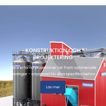
KONSTRUKTION OCH
PROJEKTERING
Våra erfarna projektörer tar fram optimerade
lösningar - anpassad för dina specifika behov.
Läs mer