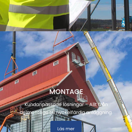
MONTAGE
Kundanpassade lösningar – Allt från
delmontage till nyckelfärdig anläggning.
Läs mer