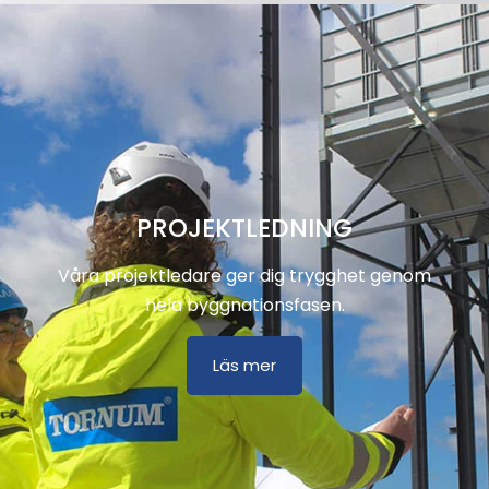
PROJEKTLEDNING
Våra projektledare ger dig trygghet genom
hela byggnationsfasen.
Läs mer