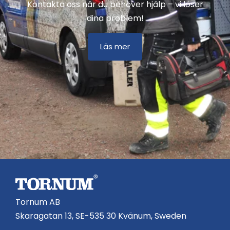
Kontakta oss när du behöver hjälp – vi löser
dina problem!
Läs mer
Tornum AB
Skaragatan 13, SE-535 30 Kvänum, Sweden