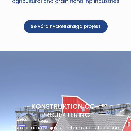
agricultural and grain handling industries
Se våra nyckelfärdiga projekt
KONSTRUKTION OCH
PROJEKTERING
Våra erfarna projektörer tar fram optimerade