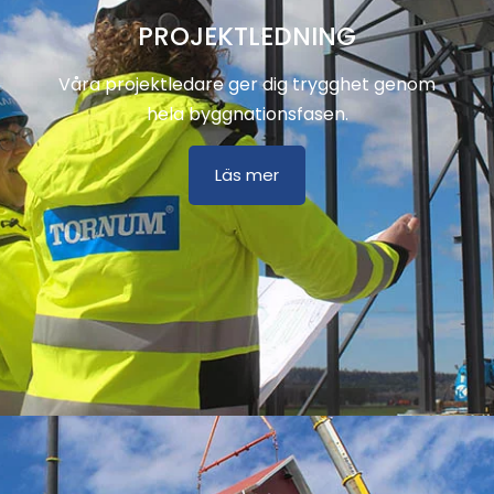
PROJEKTLEDNING
Våra projektledare ger dig trygghet genom
hela byggnationsfasen.
Läs mer