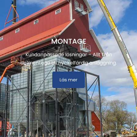
MONTAGE
Kundanpassade lösningar – Allt från
delmontage till nyckelfärdig anläggning.
Läs mer